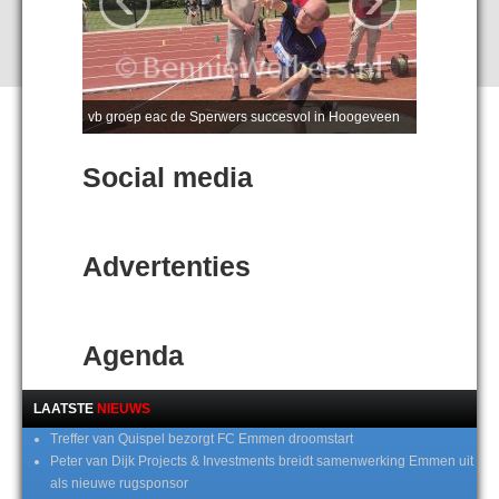
vb groep eac de Sperwers succesvol in Hoogeveen
Social media
Advertenties
Agenda
LAATSTE
NIEUWS
Treffer van Quispel bezorgt FC Emmen droomstart
Peter van Dijk Projects & Investments breidt samenwerking Emmen uit
als nieuwe rugsponsor