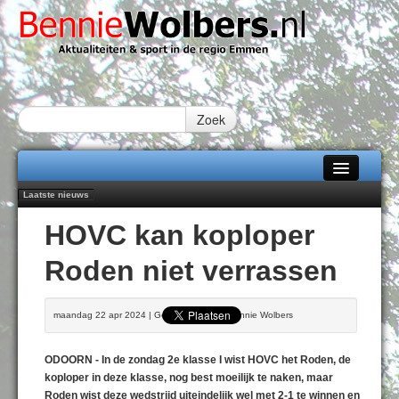
Zoek
Laatste nieuws
Home
Peter van Dijk Projects & Investments breidt samenwerking Emmen uit als
HOVC kan koploper
nieuwe rugsponsor
Alle categorieën
Najaar '26 staat live!
Roden niet verrassen
102 kaarsen voor eeuwling Mieke Sijbom-Maatje
Over Bennie Wolbers
Emmen wint op Open Dag overtuigend van Almere City
Treffer van Quispel bezorgt FC Emmen droomstart
Adverteren
maandag 22 apr 2024 | Geschreven door Bennie Wolbers
ZATERDAG 08 AUG 2026
Contact / Tiplijn
ODOORN - In de zondag 2e klasse I wist HOVC het Roden, de
Fotoboek
koploper in deze klasse, nog best moeilijk te naken, maar
Roden wist deze wedstrijd uiteindelijk wel met 2-1 te winnen en