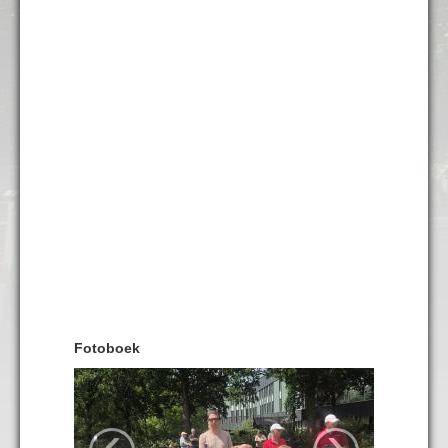
Fotoboek
‹
›