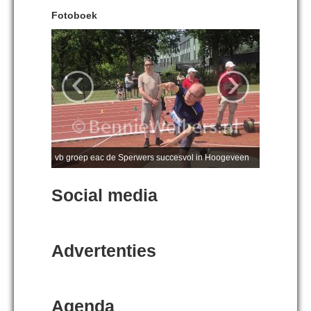
Fotoboek
‹
›
vb groep eac de Sperwers succesvol in Hoogeveen
Social media
Advertenties
Agenda