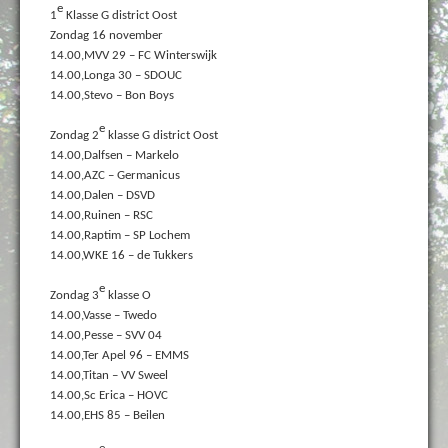
e
1
Klasse G district Oost
Zondag 16 november
14.00,MVV 29 – FC Winterswijk
14.00,Longa 30 – SDOUC
14.00,Stevo – Bon Boys
e
Zondag 2
klasse G district Oost
14.00,Dalfsen – Markelo
14.00,AZC – Germanicus
14.00,Dalen – DSVD
14.00,Ruinen – RSC
14.00,Raptim – SP Lochem
14.00,WKE 16 – de Tukkers
e
Zondag 3
klasse O
14.00,Vasse – Twedo
14.00,Pesse – SVV 04
14.00,Ter Apel 96 – EMMS
14.00,Titan – VV Sweel
14.00,Sc Erica – HOVC
14.00,EHS 85 – Beilen