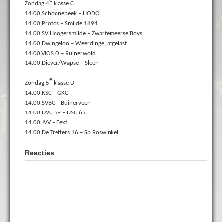
e
Zondag 4
klasse C
14.00,Schoonebeek – HODO
14.00,Protos – Smilde 1894
14.00,SV Hoogersmilde – Zwartemeerse Boys
14.00,Dwingeloo – Weerdinge, afgelast
14.00,VIOS O – Ruinerwold
14.00,Diever/Wapse – Sleen
e
Zondag 5
klasse D
14.00,KSC – GKC
14.00,SVBC – Buinerveen
14.00,DVC 59 – DSC 65
14.00,JVV – Eext
14.00,De Treffers 16 – Sp Roswinkel
Reacties