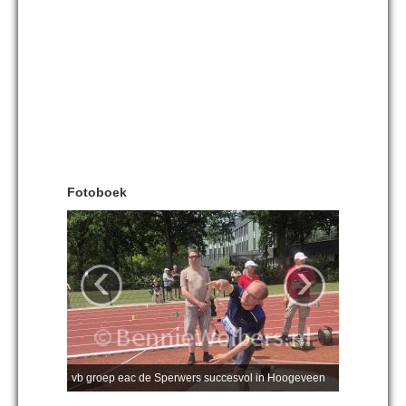
Fotoboek
‹
›
vb groep eac de Sperwers succesvol in Hoogeveen