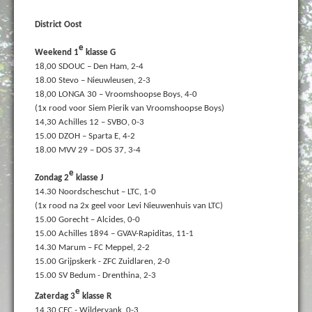
District Oost
e
Weekend 1
klasse G
18,00 SDOUC – Den Ham, 2-4
18.00 Stevo – Nieuwleusen, 2-3
18,00 LONGA 30 – Vroomshoopse Boys, 4-0
(1x rood voor Siem Pierik van Vroomshoopse Boys)
14,30 Achilles 12 – SVBO, 0-3
15.00 DZOH – Sparta E, 4-2
18.00 MVV 29 – DOS 37, 3-4
e
Zondag 2
klasse J
14.30 Noordscheschut – LTC, 1-0
(1x rood na 2x geel voor Levi Nieuwenhuis van LTC)
15.00 Gorecht – Alcides, 0-0
15.00 Achilles 1894 – GVAV-Rapiditas, 11-1
14.30 Marum – FC Meppel, 2-2
15.00 Grijpskerk - ZFC Zuidlaren, 2-0
15.00 SV Bedum - Drenthina, 2-3
e
Zaterdag 3
klasse R
14.30 CEC - Wildervank, 0-3