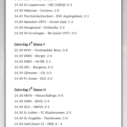
14.30 SC Loppersum – NEC Delfzijl, 0-3
14.30 Helpman - Corenos, 1-0
14.45 The Knickerbockers - DVC Appingedam, 2-1
15.00 Veendam 1895 – Groen Geel, 1-3
14.30 Hoogezand - Omlandia, 2-0
14.30 VV Groningen – Be Quick 1997, 0-5
e
Zaterdag 4
klasse F
25.30 WVV – Onstwedder Boys, 0-6
14.30 VAKO – Borger, 2-4
14.30 SVBO – HS 88, 3-1
14.30 HSC – Bargeres, 0-2
14,39 Glimmen – SJS, 0-5
14,30 FC Assen - SGV, 2-0
e
Zaterdag 5
klasse H
14.30 NKVV – Nieuw Balinge, 0-0
14.30 VVAK – BSVV, 2-4
14.30 VCG – NWVV, 4-1
14.30 Sc Lutten – FC Klazienaveen, 2-5
14.30 SC Angelslo - Tiendeveen, 5-0
14.30 Geel Zwart 25 - DKB, 0 - 4