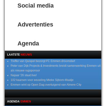
Social media
Advertenties
Agenda
LAATSTE
NIEUWS
Treffer van Quispel bezorgt FC Emmen droomstart
Peter van Dijk Projects & Investments breidt samenwerking Emmen uit
als nieuwe rugsponsor
Najaar '26 staat live!
102 kaarsen voor eeuwling Mieke Sijbom-Maatje
Emmen wint op Open Dag overtuigend van Almere City
AGENDA
EMMEN