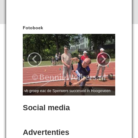
Fotoboek
‹
›
vb groep eac de Sperwers succesvol in Hoogeveen
Social media
Advertenties