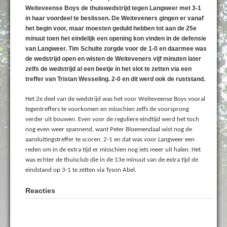
Weiteveense Boys de thuiswedstrijd tegen Langweer met 3-1
in haar voordeel te beslissen. De Weiteveners gingen er vanaf
het begin voor, maar moesten geduld hebben tot aan de 25e
minuut toen het eindelijk een opening kon vinden in de defensie
van Langweer. Tim Schulte zorgde voor de 1-0 en daarmee was
de wedstrijd open en wisten de Weiteveners vijf minuten later
zelfs de wedstrijd al een beetje in het slot te zetten via een
treffer van Tristan Wesseling. 2-0 en dit werd ook de ruststand.
Het 2e deel van de wedstrijd was het voor Weiteveense Boys vooral
tegentreffers te voorkomen en misschien zelfs de voorsprong
verder uit bouwen. Even voor de reguliere eindtijd werd het toch
nog even weer spannend, want Peter Bloemendaal wist nog de
aansluitingstreffer te scoren. 2-1 en dat was voor Langweer een
reden om in de extra tijd er misschien nog iets meer uit halen. Het
was echter de thuisclub die in de 13e minuut van de extra tijd de
eindstand op 3-1 te zetten via Tyson Abel.
Reacties