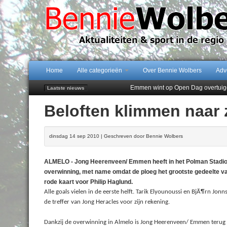
Home
Alle categorieën
Over Bennie Wolbers
Adv
Emmen wint op Open Dag overtuig
Laatste nieuws
Daan Lambers tekent eerste profc
Beloften klimmen naar 
Jubileumfeest 35 jaar De Amer
Hunzeloopwandeltocht keert op 19
102 kaarsen voor eeuwling Mieke 
dinsdag 14 sep 2010 | Geschreven door Bennie Wolbers
ALMELO - Jong Heerenveen/ Emmen heeft in het Polman Stadio
overwinning, met name omdat de ploeg het grootste gedeelte va
rode kaart voor Philip Haglund.
Alle goals vielen in de eerste helft. Tarik Elyounoussi en BjÃ¶rn
de treffer van Jong Heracles voor zijn rekening.
Dankzij de overwinning in Almelo is Jong Heerenveen/ Emmen terug te