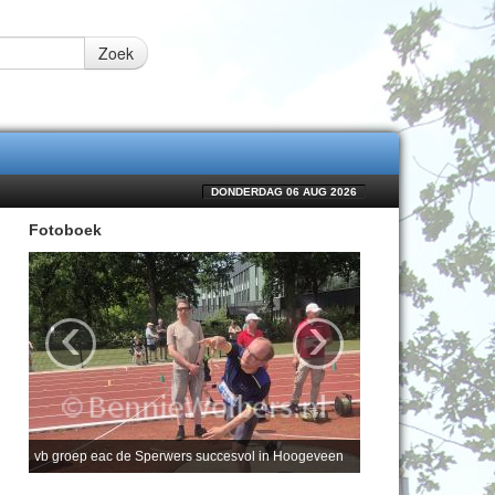
Zoek
DONDERDAG 06 AUG 2026
Fotoboek
‹
›
vb groep eac de Sperwers succesvol in Hoogeveen