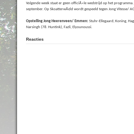
Volgende week staat er geen officiÃ«le wedstrijd op het programma.
september. Op SkoatterwÃ¢ld wordt gespeeld tegen Jong Vitesse/ A
Opstelling Jong Heerenveen/ Emmen:
Stuhr-Ellegaard; Koning, Hag
Narsingh (78. Huntink), Fazli, Elyounoussi.
Reacties