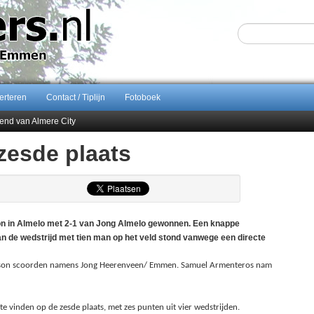
erteren
Contact / Tiplijn
Fotoboek
end van Almere City
ontract bij FC Emmen
zesde plaats
 september 2026 terug naar Zuidlaren
Sijbom-Maatje
n in Almelo met 2-1 van Jong Almelo gewonnen. Een knappe
n de wedstrijd met tien man op het veld stond vanwege een directe
 Jonnson scoorden namens Jong Heerenveen/ Emmen. Samuel Armenteros nam
 vinden op de zesde plaats, met zes punten uit vier wedstrijden.