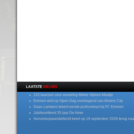
LAATSTE
NIEUWS
102 kaarsen voor eeuwling Mieke Sijbom-Maatje
Emmen wint op Open Dag overtuigend van Almere City
Daan Lambers tekent eerste profcontract bij FC Emmen
Jubileumfeest 35 jaar De Amer
Hunzeloopwandeltocht keert op 19 september 2026 terug naa