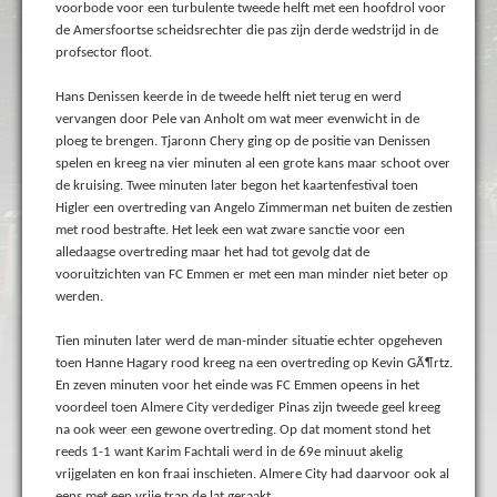
voorbode voor een turbulente tweede helft met een hoofdrol voor
de Amersfoortse scheidsrechter die pas zijn derde wedstrijd in de
profsector floot.
Hans Denissen keerde in de tweede helft niet terug en werd
vervangen door Pele van Anholt om wat meer evenwicht in de
ploeg te brengen. Tjaronn Chery ging op de positie van Denissen
spelen en kreeg na vier minuten al een grote kans maar schoot over
de kruising. Twee minuten later begon het kaartenfestival toen
Higler een overtreding van Angelo Zimmerman net buiten de zestien
met rood bestrafte. Het leek een wat zware sanctie voor een
alledaagse overtreding maar het had tot gevolg dat de
vooruitzichten van FC Emmen er met een man minder niet beter op
werden.
Tien minuten later werd de man-minder situatie echter opgeheven
toen Hanne Hagary rood kreeg na een overtreding op Kevin GÃ¶rtz.
En zeven minuten voor het einde was FC Emmen opeens in het
voordeel toen Almere City verdediger Pinas zijn tweede geel kreeg
na ook weer een gewone overtreding. Op dat moment stond het
reeds 1-1 want Karim Fachtali werd in de 69e minuut akelig
vrijgelaten en kon fraai inschieten. Almere City had daarvoor ook al
eens met een vrije trap de lat geraakt.