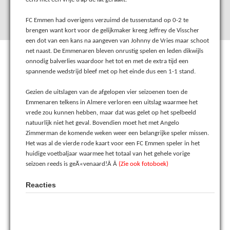
FC Emmen had overigens verzuimd de tussenstand op 0-2 te
brengen want kort voor de gelijkmaker kreeg Jeffrey de Visscher
een dot van een kans na aangeven van Johnny de Vries maar schoot
net naast. De Emmenaren bleven onrustig spelen en leden dikwijls
onnodig balverlies waardoor het tot en met de extra tijd een
spannende wedstrijd bleef met op het einde dus een 1-1 stand.
Gezien de uitslagen van de afgelopen vier seizoenen toen de
Emmenaren telkens in Almere verloren een uitslag waarmee het
vrede zou kunnen hebben, maar dat was gelet op het spelbeeld
natuurlijk niet het geval. Bovendien moet het met Angelo
Zimmerman de komende weken weer een belangrijke speler missen.
Het was al de vierde rode kaart voor een FC Emmen speler in het
huidige voetbaljaar waarmee het totaal van het gehele vorige
seizoen reeds is geÃ«venaard!Â Â
(Zie ook fotoboek)
Reacties