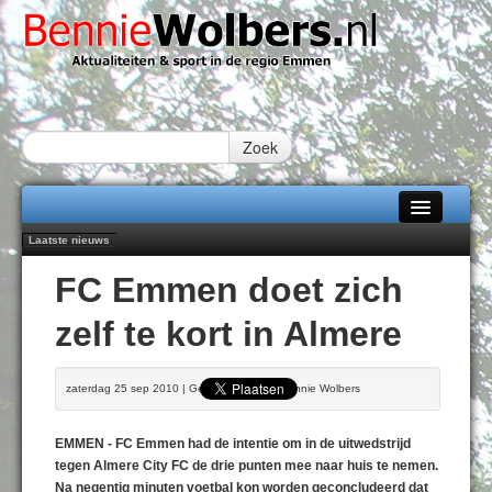
Zoek
Laatste nieuws
Home
Peter van Dijk Projects & Investments breidt samenwerking Emmen uit als
FC Emmen doet zich
nieuwe rugsponsor
Alle categorieën
Najaar '26 staat live!
zelf te kort in Almere
102 kaarsen voor eeuwling Mieke Sijbom-Maatje
Over Bennie Wolbers
Emmen wint op Open Dag overtuigend van Almere City
Treffer van Quispel bezorgt FC Emmen droomstart
Adverteren
zaterdag 25 sep 2010 | Geschreven door Bennie Wolbers
VRIJDAG 07 AUG 2026
Contact / Tiplijn
EMMEN - FC Emmen had de intentie om in de uitwedstrijd
Fotoboek
tegen Almere City FC de drie punten mee naar huis te nemen.
Na negentig minuten voetbal kon worden geconcludeerd dat