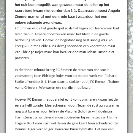
het ook best mogelijk was geweest maar de teller op het
scorebord kwam niet verder dan 1-1. Daarnaast moest Angelo
Zimmerman er af met een rode kaart waardoor het een
onbevredigende avond was.
FC Emmen wilde het goede spel zoals het tegen SC Heerenveen had
laten zien in Almere doortrekken maar het bleef in de goede
bedoeling steken. Hoewel de beginfase nog best aardig was. Zo
kreeg Ruud ter Heide al na dertig seconden een voorzet op maat
van Eldridge Rojer maar kon invaller doelman Johan Jansen niet
passeren.
In de tiende minuut kreeg FC Emmen de steun van een snelle
voorsprong toen Eldridge Rojer voorbereidend werk van Richard
Stolte afrondde: 0-1. Maar daarna stokte het bij FC Emmen. Trainer
Azing Griever: ,,We waren erg slordig in balbezit.''
Hoewel FC Emmen het duel niet echt kon domineren kwam het de
eerste helft zonder kleerscheuren door. Tegen de rust aan waren er
nog wat kansjes voor Jeffrey de Visscher(foto) terwijl doelman
Harm Zeinstra handelend moest optreden bij een inzet van Hanne
Hagary. Kort voor rust viel de eerste gele kaart toen scheidsrechter
Dennis Hilger verdediger Touvarno Pinas bestrafte. Het was een