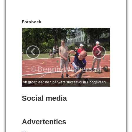
Fotoboek
‹
›
vb groep eac de Sperwers succesvol in Hoogeveen
Social media
Advertenties