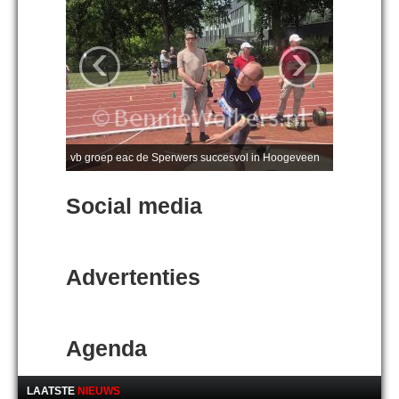
‹
›
vb groep eac de Sperwers succesvol in Hoogeveen
Social media
Advertenties
Agenda
LAATSTE
NIEUWS