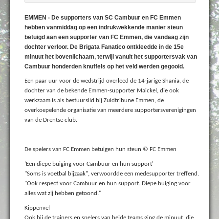
EMMEN - De supporters van SC Cambuur en FC Emmen
hebben vanmiddag op een indrukwekkende manier steun
betuigd aan een supporter van FC Emmen, die vandaag zijn
dochter verloor. De Brigata Fanatico ontkleedde in de 15e
minuut het bovenlichaam, terwijl vanuit het supportersvak van
Cambuur honderden knuffels op het veld werden gegooid.
Een paar uur voor de wedstrijd overleed de 14-jarige Shania, de
dochter van de bekende Emmen-supporter Maickel, die ook
werkzaam is als bestuurslid bij Zuidtribune Emmen, de
overkoepelende organisatie van meerdere supportersverenigingen
van de Drentse club.
De spelers van FC Emmen betuigen hun steun © FC Emmen
'Een diepe buiging voor Cambuur en hun support'
"Soms is voetbal bijzaak", verwoordde een medesupporter treffend.
"Ook respect voor Cambuur en hun support. Diepe buiging voor
alles wat zij hebben getoond."
Kippenvel
Ook bij de trainers en spelers van beide teams ging de minuut, die