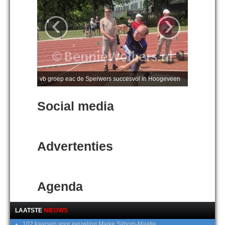
‹
›
vb groep eac de Sperwers succesvol in Hoogeveen
Social media
Advertenties
Agenda
LAATSTE
NIEUWS
102 kaarsen voor eeuwling Mieke Sijbom-Maatje