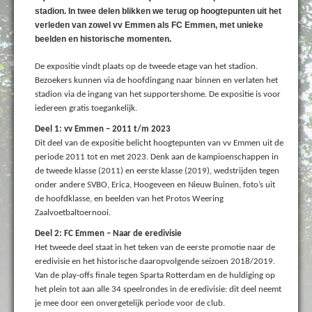
stadion. In twee delen blikken we terug op hoogtepunten uit het
verleden van zowel vv Emmen als FC Emmen, met unieke
beelden en historische momenten.
De expositie vindt plaats op de tweede etage van het stadion.
Bezoekers kunnen via de hoofdingang naar binnen en verlaten het
stadion via de ingang van het supportershome. De expositie is voor
iedereen gratis toegankelijk.
Deel 1: vv Emmen – 2011 t/m 2023
Dit deel van de expositie belicht hoogtepunten van vv Emmen uit de
periode 2011 tot en met 2023. Denk aan de kampioenschappen in
de tweede klasse (2011) en eerste klasse (2019), wedstrijden tegen
onder andere SVBO, Erica, Hoogeveen en Nieuw Buinen, foto’s uit
de hoofdklasse, en beelden van het Protos Weering
Zaalvoetbaltoernooi.
Deel 2: FC Emmen – Naar de eredivisie
Het tweede deel staat in het teken van de eerste promotie naar de
eredivisie en het historische daaropvolgende seizoen 2018/2019.
Van de play-offs finale tegen Sparta Rotterdam en de huldiging op
het plein tot aan alle 34 speelrondes in de eredivisie: dit deel neemt
je mee door een onvergetelijk periode voor de club.