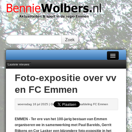
Zoek
Laatste nieuws
Home
Emmen wint op Open Dag overtuigend van Almere City
Foto-expositie over vv
Daan Lambers tekent eerste profcontract bij FC Emmen
Alle categorieën
Jubileumfeest 35 jaar De Amer
en FC Emmen
Hunzeloopwandeltocht keert op 19 september 2026 terug naar Zuidlaren
Over Bennie Wolbers
102 kaarsen voor eeuwling Mieke Sijbom-Maatje
Adverteren
DONDERDAG 06 AUG 2026
woensdag 16 jul 2025 | Geschreven door Persafdeling FC Emmen
Contact / Tiplijn
EMMEN - Ter ere van het 100-jarig bestaan van Emmen
Fotoboek
organiseren we in samenwerking met Paul Barelds, Gerrit
Rijkens en Cor Lasker een bijzondere foto-expositie in het