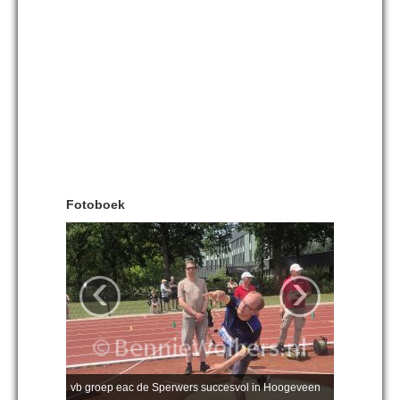
Fotoboek
‹
›
vb groep eac de Sperwers succesvol in Hoogeveen