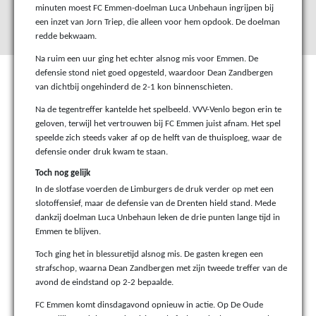
minuten moest FC Emmen-doelman Luca Unbehaun ingrijpen bij
een inzet van Jorn Triep, die alleen voor hem opdook. De doelman
redde bekwaam.
Na ruim een uur ging het echter alsnog mis voor Emmen. De
defensie stond niet goed opgesteld, waardoor Dean Zandbergen
van dichtbij ongehinderd de 2-1 kon binnenschieten.
Na de tegentreffer kantelde het spelbeeld. VVV-Venlo begon erin te
geloven, terwijl het vertrouwen bij FC Emmen juist afnam. Het spel
speelde zich steeds vaker af op de helft van de thuisploeg, waar de
defensie onder druk kwam te staan.
Toch nog gelijk
In de slotfase voerden de Limburgers de druk verder op met een
slotoffensief, maar de defensie van de Drenten hield stand. Mede
dankzij doelman Luca Unbehaun leken de drie punten lange tijd in
Emmen te blijven.
Toch ging het in blessuretijd alsnog mis. De gasten kregen een
strafschop, waarna Dean Zandbergen met zijn tweede treffer van de
avond de eindstand op 2-2 bepaalde.
FC Emmen komt dinsdagavond opnieuw in actie. Op De Oude