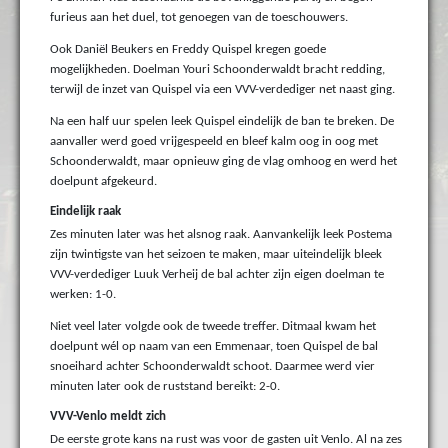
furieus aan het duel, tot genoegen van de toeschouwers.
Ook Daniël Beukers en Freddy Quispel kregen goede
mogelijkheden. Doelman Youri Schoonderwaldt bracht redding,
terwijl de inzet van Quispel via een VVV-verdediger net naast ging.
Na een half uur spelen leek Quispel eindelijk de ban te breken. De
aanvaller werd goed vrijgespeeld en bleef kalm oog in oog met
Schoonderwaldt, maar opnieuw ging de vlag omhoog en werd het
doelpunt afgekeurd.
Eindelijk raak
Zes minuten later was het alsnog raak. Aanvankelijk leek Postema
zijn twintigste van het seizoen te maken, maar uiteindelijk bleek
VVV-verdediger Luuk Verheij de bal achter zijn eigen doelman te
werken: 1-0.
Niet veel later volgde ook de tweede treffer. Ditmaal kwam het
doelpunt wél op naam van een Emmenaar, toen Quispel de bal
snoeihard achter Schoonderwaldt schoot. Daarmee werd vier
minuten later ook de ruststand bereikt: 2-0.
VVV-Venlo meldt zich
De eerste grote kans na rust was voor de gasten uit Venlo. Al na zes