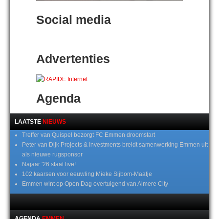
Social media
Advertenties
Agenda
LAATSTE
NIEUWS
Treffer van Quispel bezorgt FC Emmen droomstart
Peter van Dijk Projects & Investments breidt samenwerking Emmen uit
als nieuwe rugsponsor
Najaar '26 staat live!
102 kaarsen voor eeuwling Mieke Sijbom-Maatje
Emmen wint op Open Dag overtuigend van Almere City
AGENDA
EMMEN