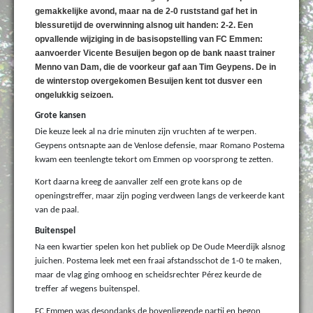
gemakkelijke avond, maar na de 2-0 ruststand gaf het in
blessuretijd de overwinning alsnog uit handen: 2-2. Een
opvallende wijziging in de basisopstelling van FC Emmen:
aanvoerder Vicente Besuijen begon op de bank naast trainer
Menno van Dam, die de voorkeur gaf aan Tim Geypens. De in
de winterstop overgekomen Besuijen kent tot dusver een
ongelukkig seizoen.
Grote kansen
Die keuze leek al na drie minuten zijn vruchten af te werpen.
Geypens ontsnapte aan de Venlose defensie, maar Romano Postema
kwam een teenlengte tekort om Emmen op voorsprong te zetten.
Kort daarna kreeg de aanvaller zelf een grote kans op de
openingstreffer, maar zijn poging verdween langs de verkeerde kant
van de paal.
Buitenspel
Na een kwartier spelen kon het publiek op De Oude Meerdijk alsnog
juichen. Postema leek met een fraai afstandsschot de 1-0 te maken,
maar de vlag ging omhoog en scheidsrechter Pérez keurde de
treffer af wegens buitenspel.
FC Emmen was desondanks de bovenliggende partij en begon