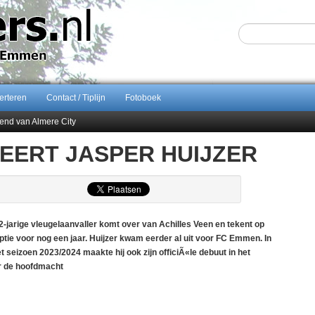
erteren
Contact / Tiplijn
Fotoboek
end van Almere City
ontract bij FC Emmen
EERT JASPER HUIJZER
 september 2026 terug naar Zuidlaren
Sijbom-Maatje
jarige vleugelaanvaller komt over van Achilles Veen en tekent op
ie voor nog een jaar. Huijzer kwam eerder al uit voor FC Emmen. In
 seizoen 2023/2024 maakte hij ook zijn officiÃ«le debuut in het
or de hoofdmacht