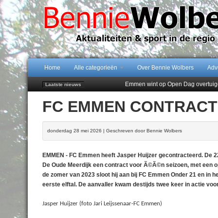
Home
Alle categorieën
Over Bennie Wolbers
Adv
Emmen wint op Open Dag overtuig
Laatste nieuws
Daan Lambers tekent eerste profc
FC EMMEN CONTRACT
Jubileumfeest 35 jaar De Amer
Hunzeloopwandeltocht keert op 19
102 kaarsen voor eeuwling Mieke 
donderdag 28 mei 2026 | Geschreven door Bennie Wolbers
EMMEN - FC Emmen heeft Jasper Huijzer gecontracteerd. De 22-
De Oude Meerdijk een contract voor Ã©Ã©n seizoen, met een opt
de zomer van 2023 sloot hij aan bij FC Emmen Onder 21 en in het
eerste elftal. De aanvaller kwam destijds twee keer in actie vo
Jasper Huijzer (foto Jari Leijssenaar-FC Emmen)