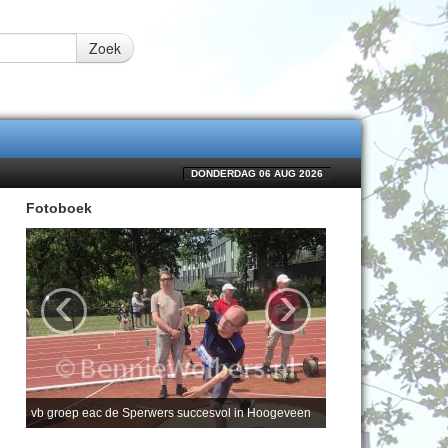
Zoek
DONDERDAG 06 AUG 2026
Fotoboek
‹
›
vb groep eac de Sperwers succesvol in Hoogeveen