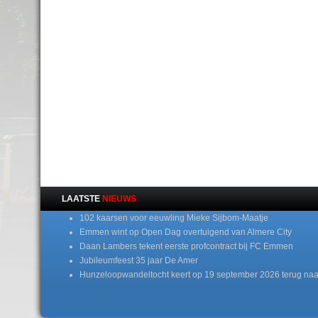
LAATSTE
NIEUWS
102 kaarsen voor eeuwling Mieke Sijbom-Maatje
Emmen wint op Open Dag overtuigend van Almere City
Daan Lambers tekent eerste profcontract bij FC Emmen
Jubileumfeest 35 jaar De Amer
Hunzeloopwandeltocht keert op 19 september 2026 terug naa