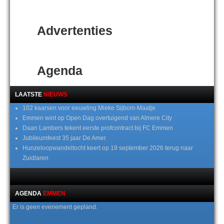
Advertenties
Agenda
LAATSTE
NIEUWS
102 kaarsen voor eeuwling Mieke Sijbom-Maatje
Emmen wint op Open Dag overtuigend van Almere City
Daan Lambers tekent eerste profcontract bij FC Emmen
Jubileumfeest 35 jaar De Amer
Hunzeloopwandeltocht keert op 19 september 2026 terug naar
Zuidlaren
AGENDA
EMMEN
Er is geen evenement gepland.