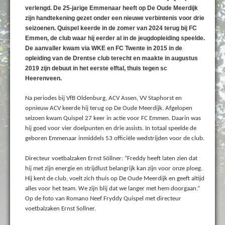
verlengd. De 25-jarige Emmenaar heeft op De Oude Meerdijk
zijn handtekening gezet onder een nieuwe verbintenis voor drie
seizoenen. Quispel keerde in de zomer van 2024 terug bij FC
Emmen, de club waar hij eerder al in de jeugdopleiding speelde.
De aanvaller kwam via WKE en FC Twente in 2015 in de
opleiding van de Drentse club terecht en maakte in augustus
2019 zijn debuut in het eerste elftal, thuis tegen sc
Heerenveen.
Na periodes bij VfB Oldenburg, ACV Assen, VV Staphorst en
opnieuw ACV keerde hij terug op De Oude Meerdijk. Afgelopen
seizoen kwam Quispel 27 keer in actie voor FC Emmen. Daarin was
hij goed voor vier doelpunten en drie assists. In totaal speelde de
geboren Emmenaar inmiddels 53 officiële wedstrijden voor de club.
Directeur voetbalzaken Ernst Söllner: “Freddy heeft laten zien dat
hij met zijn energie en strijdlust belangrijk kan zijn voor onze ploeg.
Hij kent de club, voelt zich thuis op De Oude Meerdijk en geeft altijd
alles voor het team. We zijn blij dat we langer met hem doorgaan.”
Op de foto van Romano Neef Fryddy Quispel met directeur
voetbalzaken Ernst Sollner.