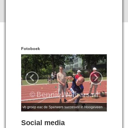
Fotoboek
‹
›
vb groep eac de Sperwers succesvol in Hoogeveen
Social media