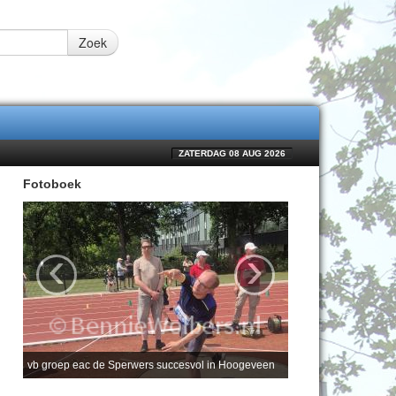
Zoek
ZATERDAG 08 AUG 2026
Fotoboek
‹
›
vb groep eac de Sperwers succesvol in Hoogeveen