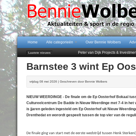
Home
Alle categorieën
Over Bennie Wolbers
Adv
Peter van Dijk Projects & Investm
Laatste nieuws
Najaar '26 staat live!
Barnstee 3 wint Ep Oos
102 kaarsen voor eeuwling Mieke 
Emmen wint op Open Dag overtuig
Treffer van Quispel bezorgt FC Em
vrijdag 08 mei 2026 | Geschreven door Bennie Wolbers
NIEUW WEERDINGE - De finale om de Ep Oosterhof Bokaal tuss
Cultureelcentrum De Badde in Nieuw Weerdinge met 7-4 in het 
is jjaren geleden ingesteld om Ep Oosterhof uit Nieuw Weerdinge 
Drenthedat en worordt gespeelt tussen de top vier van de reguli
De finale ging van start met de eerste wedstrijd tussen Henk Sterke