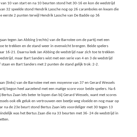
van 10 van start en na 10 beurten stond het 30-16 en kon de wedstrijd
e van 32 speelde stond Hendrik Lassche nog op 26 caramboles en kwam die
de eerste 2 punten terwijl Hendrik Lassche van De Badde op 36
gaan tegen Jan Abbing (rechts) van de Barnstee om de partij met een
e te trekken en de stand weer in evenwicht brengen. Beide spelers
r 16-21. Daarna leek Jan Abbing de wedstrijd naar zich toe te trekken
edstrijd, maar Bart Sanders wist met een serie van 4 en 3 de wedstrijd
 staan en Bart Sanders met 2 punten de stand gelijk trok: 2-2.
Zaan (links) van de Barnstee met een moyenne van 37 en Gerard Wessels
rtij begon heel aarzelend met een matige score voor beide spelers. Na 6
Bertus Zaan iets beter te lopen dan bij Gerard Wessels, want met scores
Wessels ook elk geluk en vertrouwen een beetje weg vloeide en nog maar op
ar na de 23e beurt stond Bertus Zaan iets voordeliger met 30 tegen 13
indelijk was het Bertus Zaan die na 33 beurten met 36- 24 de wedstrijd in
etten.