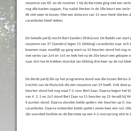
moyenne van 66 .en de nummer 1 bij de Barnstee ging met een serie 
nog alle kanten opgaan. Pas nadat Sterken in de 18e beurt een seri
tik niet weer te boven. Met een slotscore van 15 won Henk Sterken 
caramboles bleef steken.
De tweede partij mocht Bart Sanders (links)voor De Badde van start 
moyenne van 37 (Sanders) tegen 55 (Abbing) caramboles naar zich to
kwamen maar moeilijk op gang want na 10 beurten stond het nog maa
met series van 2x4 en 1x5 en leek het na de 20e beurt een gelopen w
naar zich toe te trekken doordat Jan Abbing drie keer op de nul bleef
De derde partij die op het programma stond was die tussen Bertus 
(rechts) van de thuisclub die een moyenne van 29 heeft. Ook deze pa
beurten stond het nog maar7-2 voor Bert Zaan. Daarna begon het bij 
van 4, 2, 5 en 2x3 stond Bert Zaan na 15 beurten op 25 terwijl bij 
6 punten stond. Daarna stonden beide spelers vier beurten op 0, ma
caramboles. Daarna noteerden beide spelers zeven keer een nul. Uite
zijn voordeel besliste en de Barnstee op een 4-2 voorsprong wist te z