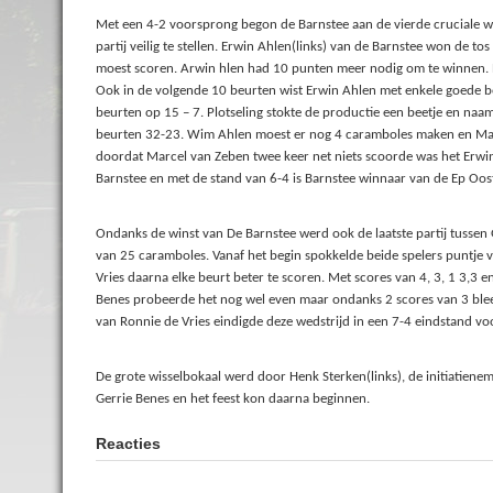
Met een 4-2 voorsprong begon de Barnstee aan de vierde cruciale w
partij veilig te stellen. Erwin Ahlen(links) van de Barnstee won de
moest scoren. Arwin hlen had 10 punten meer nodig om te winnen. N
Ook in de volgende 10 beurten wist Erwin Ahlen met enkele goede b
beurten op 15 – 7. Plotseling stokte de productie een beetje en na
beurten 32-23. Wim Ahlen moest er nog 4 caramboles maken en Mar
doordat Marcel van Zeben twee keer net niets scoorde was het Erwi
Barnstee en met de stand van 6-4 is Barnstee winnaar van de Ep Oos
Ondanks de winst van De Barnstee werd ook de laatste partij tussen
van 25 caramboles. Vanaf het begin spokkelde beide spelers puntje 
Vries daarna elke beurt beter te scoren. Met scores van 4, 3, 1 3,3 
Benes probeerde het nog wel even maar ondanks 2 scores van 3 blee
van Ronnie de Vries eindigde deze wedstrijd in een 7-4 eindstand vo
De grote wisselbokaal werd door Henk Sterken(links), de initiatiene
Gerrie Benes en het feest kon daarna beginnen.
Reacties