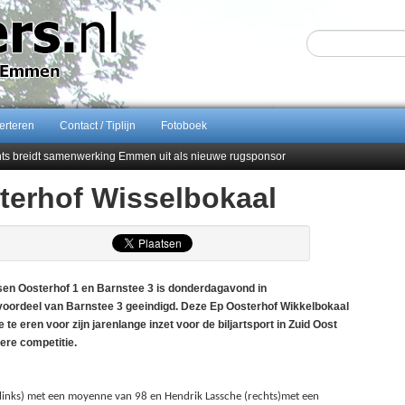
erteren
Contact / Tiplijn
Fotoboek
ents breidt samenwerking Emmen uit als nieuwe rugsponsor
terhof Wisselbokaal
Sijbom-Maatje
end van Almere City
men droomstart
en Oosterhof 1 en Barnstee 3 is donderdagavond in
voordeel van Barnstee 3 geeindigd. Deze Ep Oosterhof Wikkelbokaal
te eren voor zijn jarenlange inzet voor de biljartsport in Zuid Oost
ere competitie.
n(links) met een moyenne van 98 en Hendrik Lassche (rechts)met een