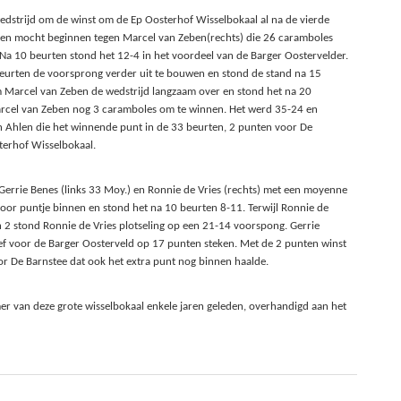
edstrijd om de winst om de Ep Oosterhof Wisselbokaal al na de vierde
 tos en mocht beginnen tegen Marcel van Zeben(rechts) die 26 caramboles
a 10 beurten stond het 12-4 in het voordeel van de Barger Oostervelder.
eurten de voorsprong verder uit te bouwen en stond de stand na 15
am Marcel van Zeben de wedstrijd langzaam over en stond het na 20
cel van Zeben nog 3 caramboles om te winnen. Het werd 35-24 en
n Ahlen die het winnende punt in de 33 beurten, 2 punten voor De
terhof Wisselbokaal.
 Gerrie Benes (links 33 Moy.) en Ronnie de Vries (rechts) met een moyenne
voor puntje binnen en stond het na 10 beurten 8-11. Terwijl Ronnie de
en 2 stond Ronnie de Vries plotseling op een 21-14 voorspong. Gerrie
f voor de Barger Oosterveld op 17 punten steken. Met de 2 punten winst
or De Barnstee dat ook het extra punt nog binnen haalde.
mer van deze grote wisselbokaal enkele jaren geleden, overhandigd aan het