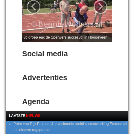
‹
›
vb groep eac de Sperwers succesvol in Hoogeveen
Social media
Advertenties
Agenda
LAATSTE
NIEUWS
Peter van Dijk Projects & Investments breidt samenwerking Emmen uit
als nieuwe rugsponsor