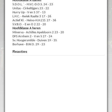
Hoofdklasse A dames
S.D.O.L. ` - H.V.C.-D.O.S. 24 - 23
Unitas - Cirkeltijgers 23 - 22
Hurry Up - V en S 37 - 13
L.H.C. - Kwiek Raalte 3 17 - 26
Actief Kl. - Heino-H.H.Z.D. 27 - 36
S.V.B.O. - E en O 2 22 - 20
Hoofdklasse A heren
Minerva - Achilles Apeldoorn 2 23 - 20
DFS Arnhem 2 - V en S 27 - 24
Sv. Hoogersmilde - Duiven 19 - 35
Borhave - B.W.O. 29 - 23
Reacties