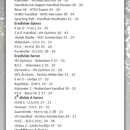
Aalsmeer - Achilles Bocholt 38 - 30
Handbalclub Izegem Handbal Houten 36 - 20
Bevo HC - KTSV Eupen 34 - 30
HUBO handbal - WHC-Hercules 38 - 34
Sporting Pelt - Handbal Houthalen 42 - 33
Eredivisie dames
E en O - V en L 31 - 35
Z.A.P. handbal - HV Quintus 26 - 43
.Kwiek Raalte - VOC Amsterdam 31 - 29
Volendam - V.Z.V. 21 - 31
P.S.V. - M.H.V. ’81 35 - 20
Foreholte - D.S.V.D. 38 - 34
Eredivisie heren
HV Quintus - Volendam 2 27 - 33
B.F.C. - Volendam 2 32 - 32
Dynamico - HV Quintus 21 - 26
DFS Arnhem - Tachos-Witte Ster 31 - 32
E en O - Unitas 27 - 32
Rapiditas - D.W.S. 24 - 25
Aalsmeer 2 - Rotterdam handbal 30 - 32
P.S.V. - Bevo HC 2 37 - 29
e
2
divisie A heren
H.V.B.S - U.G.H.V. 27 - 31
Huissen - F.H.C. 22 - 32
Zaanstreek - Hurry Up 2 28 - 23
US Handbal - Aristos Amsterdam 34 - 21
H.V.C. - B.D.C-H.V.L. 34 - 36
Unitas 2 - Leidsche Rijn 35 - 35