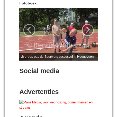
Fotoboek
‹
›
vb groep eac de Sperwers succesvol in Hoogeveen
Social media
Advertenties