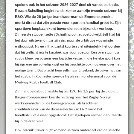
spelers ook in het seizoen 2026-2027 deel uit van de selectie.
Rowan Schuiling begint na de zomer aan zijn tweede seizoen bij
E&O. Wie de 26-jarige brandweerman uit Emmen spreekt,
merkt direct dat zijn passie voor sport en handbal groot is. Zijn
sportieve loopbaan kent bovendien een bijzonder verloop.
Zijn eerste stappen zette ?Dchuiling op het voetbalveld. Zelf had hij
het daar uitstekend naar zijn zin, maar de arbitrage was minder
enthousiast. Na een flink aantal kaarten viel uiteindelijk het oordeel
dat hij wellicht iets te fanatiek was voor voetbal. Een overstap naar
rugby bleek vervolgens een logische keuze. In die fysieke sport kon
hij zijn energie volledig kwijt en hij beschikte ook nog eens over het
nodige talent. Dat bracht hem zelfs naar Engeland, de bakermat van
het rugby. In Rochester speelde hij als semi-professional voor de
Medway Rugby Football Club.
Zijn handbaldebuut maakte hij bij H.V.C. Na 1,5 jaar bij de club uit
Barger-Compascuum keerde hij terug naar het Rugby. Via zijn
werkzaamheden bij de Beweegcampus, als kracht- en
conditietrainer van de damesselectie van E&O werd het
handbalvuurtje weer opgestookt. Het afgelopen seizoen debuteerde
hij in de eredivisie.
Ook Marnik Klaver blijft komend seizoen onderdeel van de selectie