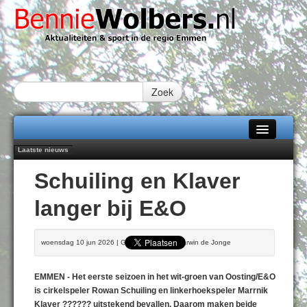
Zoek
Laatste nieuws
Home
Peter van Dijk Projects & Investments breidt samenwerking Emmen uit als
Schuiling en Klaver
nieuwe rugsponsor
Alle categorieën
Najaar '26 staat live!
langer bij E&O
102 kaarsen voor eeuwling Mieke Sijbom-Maatje
Over Bennie Wolbers
Emmen wint op Open Dag overtuigend van Almere City
Treffer van Quispel bezorgt FC Emmen droomstart
Adverteren
woensdag 10 jun 2026 | Geschreven door Harwin de Jonge
ZATERDAG 08 AUG 2026
Contact / Tiplijn
EMMEN - Het eerste seizoen in het wit-groen van Oosting/E&O
Fotoboek
is cirkelspeler Rowan Schuiling en linkerhoekspeler Marrnik
Klaver ?????? uitstekend bevallen. Daarom maken beide