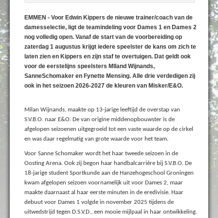
EMMEN - Voor Edwin Kippers de nieuwe trainer/coach van de
damesselectie, ligt de teamindeling voor Dames 1 en Dames 2
nog volledig open. Vanaf de start van de voorbereiding op
zaterdag 1 augustus krijgt iedere speelster de kans om zich te
laten zien en Kippers en zijn staf te overtuigen. Dat geldt ook
voor de eerstelijns speelsters MIland Wijnands,
SanneSchomaker en Fynette Mensing. Alle drie verdedigen zij
ook in het seizoen 2026-2027 de kleuren van Misker/E&O.
Milan Wijnands, maakte op 13-jarige leeftijd de overstap van
S.V.B.O. naar E&O. De van origine middenopbouwster is de
afgelopen seizoenen uitgegroeid tot een vaste waarde op de cirkel
en was daar regelmatig van grote waarde voor het team.
Voor Sanne Schomaker wordt het haar tweede seizoen in de
Oosting Arena. Ook zij begon haar handbalcarrière bij S.V.B.O. De
18-jarige student Sportkunde aan de Hanzehogeschool Groningen
kwam afgelopen seizoen voornamelijk uit voor Dames 2, maar
maakte daarnaast al haar eerste minuten in de eredivisie. Haar
debuut voor Dames 1 volgde in november 2025 tijdens de
uitwedstrijd tegen D.S.V.D., een mooie mijlpaal in haar ontwikkeling.