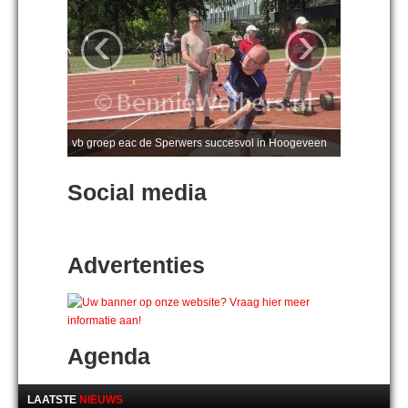
‹
›
vb groep eac de Sperwers succesvol in Hoogeveen
Social media
Advertenties
Agenda
LAATSTE
NIEUWS