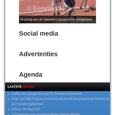
vb groep eac de Sperwers succesvol in Hoogeveen
Social media
Advertenties
Agenda
LAATSTE
NIEUWS
Treffer van Quispel bezorgt FC Emmen droomstart
Peter van Dijk Projects & Investments breidt samenwerking Emmen uit
als nieuwe rugsponsor
Najaar '26 staat live!
102 kaarsen voor eeuwling Mieke Sijbom-Maatje