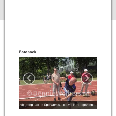
Fotoboek
‹
›
vb groep eac de Sperwers succesvol in Hoogeveen