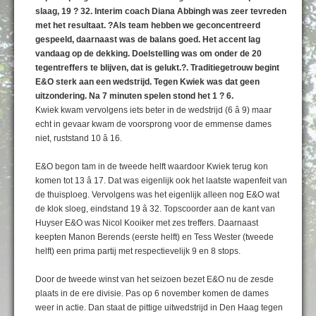
slaag, 19 ? 32. Interim coach Diana Abbingh was zeer tevreden
met het resultaat. ?Als team hebben we geconcentreerd
gespeeld, daarnaast was de balans goed. Het accent lag
vandaag op de dekking. Doelstelling was om onder de 20
tegentreffers te blijven, dat is gelukt.?. Traditiegetrouw begint
E&O sterk aan een wedstrijd. Tegen Kwiek was dat geen
uitzondering. Na 7 minuten spelen stond het 1 ? 6.
Kwiek kwam vervolgens iets beter in de wedstrijd (6 â 9) maar
echt in gevaar kwam de voorsprong voor de emmense dames
niet, ruststand 10 â 16.
E&O begon tam in de tweede helft waardoor Kwiek terug kon
komen tot 13 â 17. Dat was eigenlijk ook het laatste wapenfeit van
de thuisploeg. Vervolgens was het eigenlijk alleen nog E&O wat
de klok sloeg, eindstand 19 â 32. Topscoorder aan de kant van
Huyser E&O was Nicol Kooiker met zes treffers. Daarnaast
keepten Manon Berends (eerste helft) en Tess Wester (tweede
helft) een prima partij met respectievelijk 9 en 8 stops.
Door de tweede winst van het seizoen bezet E&O nu de zesde
plaats in de ere divisie. Pas op 6 november komen de dames
weer in actie. Dan staat de pittige uitwedstrijd in Den Haag tegen