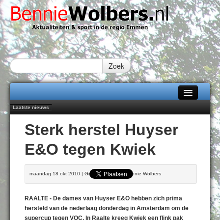
Zoek
Laatste nieuws
Home
Peter van Dijk Projects & Investments breidt samenwerking Emmen uit als
Sterk herstel Huyser
nieuwe rugsponsor
Alle categorieën
Najaar '26 staat live!
E&O tegen Kwiek
102 kaarsen voor eeuwling Mieke Sijbom-Maatje
Over Bennie Wolbers
Emmen wint op Open Dag overtuigend van Almere City
Treffer van Quispel bezorgt FC Emmen droomstart
Adverteren
maandag 18 okt 2010 | Geschreven door Bennie Wolbers
ZONDAG 09 AUG 2026
Contact / Tiplijn
RAALTE - De dames van Huyser E&O hebben zich prima
Fotoboek
hersteld van de nederlaag donderdag in Amsterdam om de
supercup tegen VOC. In Raalte kreeg Kwiek een flink pak