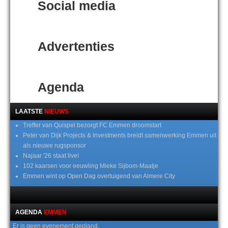
Social media
Advertenties
Agenda
LAATSTE
NIEUWS
Treffer van Quispel bezorgt FC Emmen droomstart
Peter van Dijk Projects & Investments breidt samenwerking Emmen uit
als nieuwe rugsponsor
Najaar '26 staat live!
102 kaarsen voor eeuwling Mieke Sijbom-Maatje
Emmen wint op Open Dag overtuigend van Almere City
AGENDA
EMMEN
Er is geen evenement gepland.