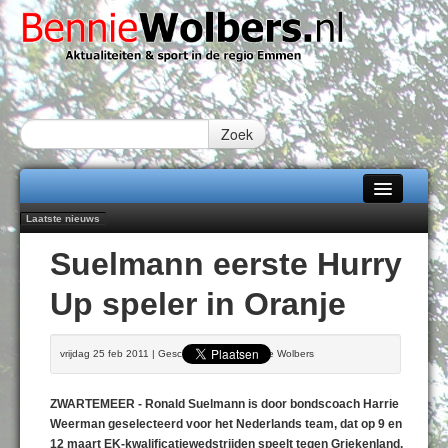
Zoek
Laatste nieuws
Home
Peter van Dijk Projects & Investments breidt samenwerking Emmen uit als
Suelmann eerste Hurry
nieuwe rugsponsor
Alle categorieën
Najaar '26 staat live!
Up speler in Oranje
102 kaarsen voor eeuwling Mieke Sijbom-Maatje
Over Bennie Wolbers
Emmen wint op Open Dag overtuigend van Almere City
Treffer van Quispel bezorgt FC Emmen droomstart
Adverteren
vrijdag 25 feb 2011 | Geschreven door Bennie Wolbers
VRIJDAG 07 AUG 2026
Contact / Tiplijn
ZWARTEMEER - Ronald Suelmann is door bondscoach Harrie
Fotoboek
Weerman geselecteerd voor het Nederlands team, dat op 9 en
12 maart EK-kwalificatiewedstrijden speelt tegen Griekenland.