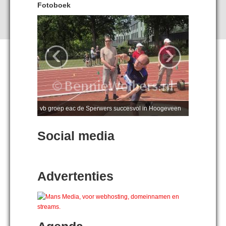
Fotoboek
‹
›
vb groep eac de Sperwers succesvol in Hoogeveen
Social media
Advertenties