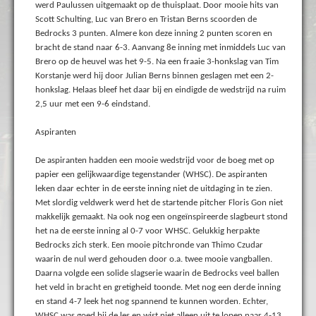
werd Paulussen uitgemaakt op de thuisplaat. Door mooie hits van
Scott Schulting, Luc van Brero en Tristan Berns scoorden de
Bedrocks 3 punten. Almere kon deze inning 2 punten scoren en
bracht de stand naar 6-3. Aanvang 8e inning met inmiddels Luc van
Brero op de heuvel was het 9-5. Na een fraaie 3-honkslag van Tim
Korstanje werd hij door Julian Berns binnen geslagen met een 2-
honkslag. Helaas bleef het daar bij en eindigde de wedstrijd na ruim
2,5 uur met een 9-6 eindstand.
Aspiranten
De aspiranten hadden een mooie wedstrijd voor de boeg met op
papier een gelijkwaardige tegenstander (WHSC). De aspiranten
leken daar echter in de eerste inning niet de uitdaging in te zien.
Met slordig veldwerk werd het de startende pitcher Floris Gon niet
makkelijk gemaakt. Na ook nog een ongeïnspireerde slagbeurt stond
het na de eerste inning al 0-7 voor WHSC. Gelukkig herpakte
Bedrocks zich sterk. Een mooie pitchronde van Thimo Czudar
waarin de nul werd gehouden door o.a. twee mooie vangballen.
Daarna volgde een solide slagserie waarin de Bedrocks veel ballen
het veld in bracht en gretigheid toonde. Met nog een derde inning
en stand 4-7 leek het nog spannend te kunnen worden. Echter,
WHSC was goed bij de les en wist niet alleen uit te lopen naar 4-13,