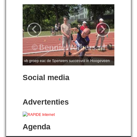
‹
›
vb groep eac de Sperwers succesvol in Hoogeveen
Social media
Advertenties
Agenda