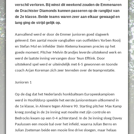
verschil verloren. Bij winst dit weekend zouden de Emmenaren
de Drachtster Diamonds kunnen passeren op de ranglijst van
de 2e klasse. Beide teams waren zeer aan elkaar gewaagd en
lang ging de strijd gelijk op.
Aanvallend werd er door de Emmer junioren goed slagwerk
geleverd. Een aantal mooie vangballen van outfielders Yorben Rooij
en Stefan Mol en infielder Stein Rietema kwamen precies op het
goede moment. Pitcher Melvin Brandjes leverde uitstekend werk en
werd de laatste inning vervangen door Teun Efftink. Door
uitstekend spel werd er uiteindelijk met 6-5 gewonnen en toonde
coach Arjan Koreman zich zeer tevreden over de teamprestatie.
Junioren 1
Op de dag dat het Nederlands honkbalteam Europeeskampioen
werd in Hoofddorp speelde het eerste juniorenteam uitkomend in
de 1e klasse, in Almere tegen Almere 90. Starting pitcher Max Kamp
kreeg zondag in de 2e inning wat moeite met zijn controle en
Bedrocks kwam op een 0-4 achterstand. In de 3e inning sloeg Davey
Paulussen een mooie bal over het infield, waarna Julian Berns en
Julian Zoeteman beide een mooie line drive sloegen, maar helaas