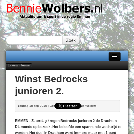
Zoek
Laatste nieuws
Home
Emmen wint op Open Dag overtuigend van Almere City
Winst Bedrocks
Daan Lambers tekent eerste profcontract bij FC Emmen
Alle categorieën
Jubileumfeest 35 jaar De Amer
junioren 2.
Hunzeloopwandeltocht keert op 19 september 2026 terug naar Zuidlaren
Over Bennie Wolbers
102 kaarsen voor eeuwling Mieke Sijbom-Maatje
Adverteren
DONDERDAG 06 AUG 2026
zondag 18 sep 2016 | Geschreven door Bennie Wolbers
Contact / Tiplijn
EMMEN - Zaterdag kregen Bedrocks junioren 2 de Drachten
Fotoboek
Diamonds op bezoek. Het beloofde een spannende wedstrijd te
worden. Het duel in Drachten werd immers maar met 1 punt