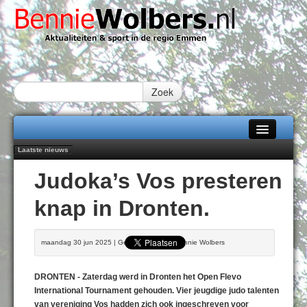
Zoek
Laatste nieuws
Home
Emmen wint op Open Dag overtuigend van Almere City
Judoka’s Vos presteren
Daan Lambers tekent eerste profcontract bij FC Emmen
Alle categorieën
Jubileumfeest 35 jaar De Amer
knap in Dronten.
Hunzeloopwandeltocht keert op 19 september 2026 terug naar Zuidlaren
Over Bennie Wolbers
102 kaarsen voor eeuwling Mieke Sijbom-Maatje
Adverteren
DONDERDAG 06 AUG 2026
maandag 30 jun 2025 | Geschreven door Bennie Wolbers
Contact / Tiplijn
DRONTEN - Zaterdag werd in Dronten het Open Flevo
Fotoboek
International Tournament gehouden. Vier jeugdige judo talenten
van vereniging Vos hadden zich ook ingeschreven voor