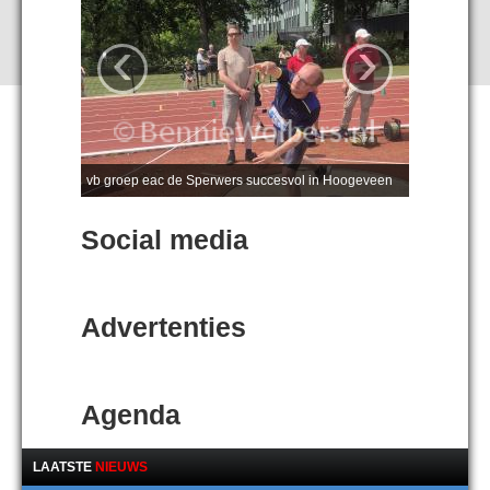
‹
›
vb groep eac de Sperwers succesvol in Hoogeveen
Social media
Advertenties
Agenda
LAATSTE
NIEUWS