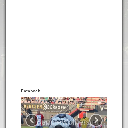
Fotoboek
‹
›