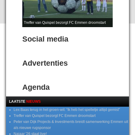
Treffer van Quispel bezorgt FC Emmen droomstart
Social media
Advertenties
Agenda
LAATSTE
NIEUWS
Lex Baas terug in het groen-wit: “Ik heb het spelletje altijd gemist”
Treffer van Quispel bezorgt FC Emmen droomstart
Peter van Dijk Projects & Investments breidt samenwerking Emmen uit
als nieuwe rugsponsor
Najaar '26 staat live!