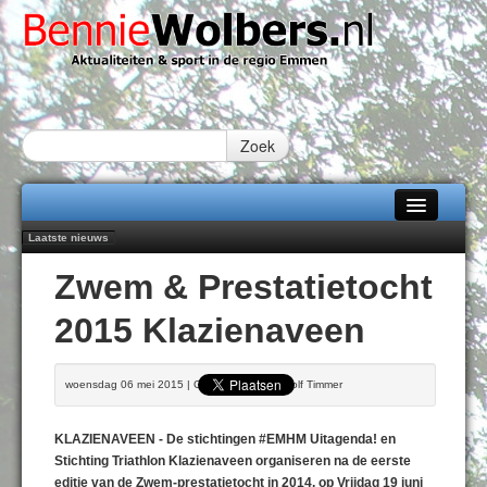
Zoek
Laatste nieuws
Home
Treffer van Quispel bezorgt FC Emmen droomstart
Zwem & Prestatietocht
Peter van Dijk Projects & Investments breidt samenwerking Emmen uit als
Alle categorieën
nieuwe rugsponsor
2015 Klazienaveen
Najaar '26 staat live!
Over Bennie Wolbers
102 kaarsen voor eeuwling Mieke Sijbom-Maatje
Lex Baas terug in het groen-wit: “Ik heb het spelletje altijd gemist”
Adverteren
woensdag 06 mei 2015 | Geschreven door Rolf Timmer
MAANDAG 10 AUG 2026
Contact / Tiplijn
KLAZIENAVEEN - De stichtingen #EMHM Uitagenda! en
Fotoboek
Stichting Triathlon Klazienaveen organiseren na de eerste
editie van de Zwem-prestatietocht in 2014, op Vrijdag 19 juni