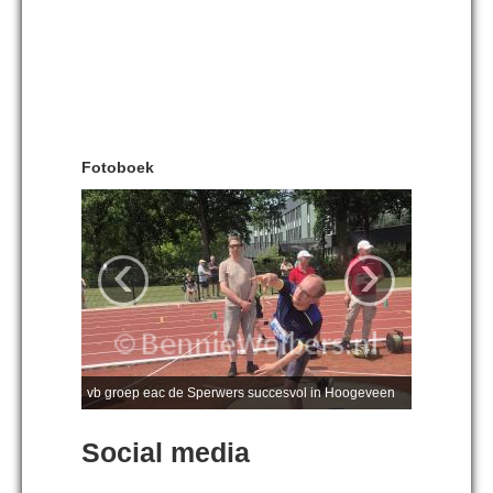
Fotoboek
‹
›
vb groep eac de Sperwers succesvol in Hoogeveen
Social media