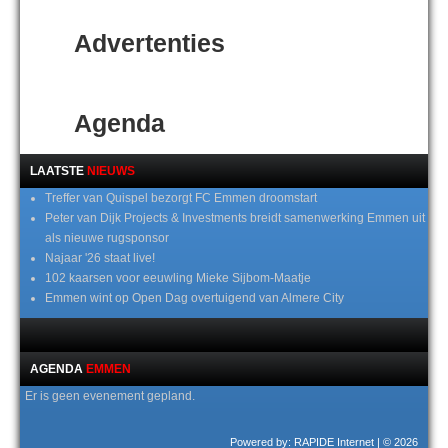
Advertenties
Agenda
LAATSTE
NIEUWS
Treffer van Quispel bezorgt FC Emmen droomstart
Peter van Dijk Projects & Investments breidt samenwerking Emmen uit
als nieuwe rugsponsor
Najaar '26 staat live!
102 kaarsen voor eeuwling Mieke Sijbom-Maatje
Emmen wint op Open Dag overtuigend van Almere City
AGENDA
EMMEN
Er is geen evenement gepland.
Powered by: RAPIDE Internet
| © 2026