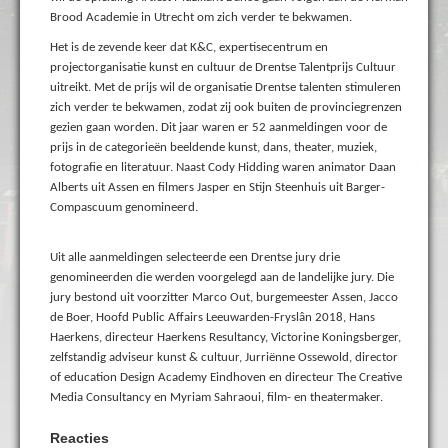
Brood Academie in Utrecht om zich verder te bekwamen.
Het is de zevende keer dat K&C, expertisecentrum en
projectorganisatie kunst en cultuur de Drentse Talentprijs Cultuur
uitreikt. Met de prijs wil de organisatie Drentse talenten stimuleren
zich verder te bekwamen, zodat zij ook buiten de provinciegrenzen
gezien gaan worden. Dit jaar waren er 52 aanmeldingen voor de
prijs in de categorieën beeldende kunst, dans, theater, muziek,
fotografie en literatuur. Naast Cody Hidding waren animator Daan
Alberts uit Assen en filmers Jasper en Stijn Steenhuis uit Barger-
Compascuum genomineerd.
Uit alle aanmeldingen selecteerde een Drentse jury drie
genomineerden die werden voorgelegd aan de landelijke jury. Die
jury bestond uit voorzitter Marco Out, burgemeester Assen, Jacco
de Boer, Hoofd Public Affairs Leeuwarden-Fryslân 2018, Hans
Haerkens, directeur Haerkens Resultancy, Victorine Koningsberger,
zelfstandig adviseur kunst & cultuur, Jurriënne Ossewold, director
of education Design Academy Eindhoven en directeur The Creative
Media Consultancy en Myriam Sahraoui, film- en theatermaker.
Reacties