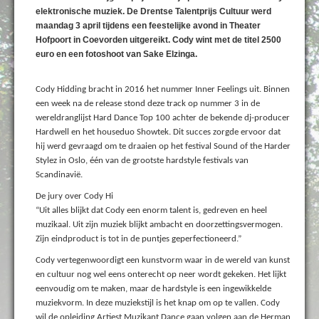
elektronische muziek. De Drentse Talentprijs Cultuur werd
maandag 3 april tijdens een feestelijke avond in Theater
Hofpoort in Coevorden uitgereikt. Cody wint met de titel 2500
euro en een fotoshoot van Sake Elzinga.
Cody Hidding bracht in 2016 het nummer Inner Feelings uit. Binnen
een week na de release stond deze track op nummer 3 in de
wereldranglijst Hard Dance Top 100 achter de bekende dj-producer
Hardwell en het houseduo Showtek. Dit succes zorgde ervoor dat
hij werd gevraagd om te draaien op het festival Sound of the Harder
Stylez in Oslo, één van de grootste hardstyle festivals van
Scandinavië.
De jury over Cody Hi
“Uit alles blijkt dat Cody een enorm talent is, gedreven en heel
muzikaal. Uit zijn muziek blijkt ambacht en doorzettingsvermogen.
Zijn eindproduct is tot in de puntjes geperfectioneerd.”
Cody vertegenwoordigt een kunstvorm waar in de wereld van kunst
en cultuur nog wel eens onterecht op neer wordt gekeken. Het lijkt
eenvoudig om te maken, maar de hardstyle is een ingewikkelde
muziekvorm. In deze muziekstijl is het knap om op te vallen. Cody
wil de opleiding Artiest Muzikant Dance gaan volgen aan de Herman