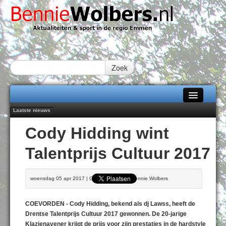
Zoek
Laatste nieuws
Home
Peter van Dijk Projects & Investments breidt samenwerking Emmen uit als
Cody Hidding wint
nieuwe rugsponsor
Alle categorieën
Najaar '26 staat live!
Talentprijs Cultuur 2017
102 kaarsen voor eeuwling Mieke Sijbom-Maatje
Over Bennie Wolbers
Emmen wint op Open Dag overtuigend van Almere City
Treffer van Quispel bezorgt FC Emmen droomstart
Adverteren
woensdag 05 apr 2017 | Geschreven door Bennie Wolbers
MAANDAG 10 AUG 2026
Contact / Tiplijn
COEVORDEN - Cody Hidding, bekend als dj Lawss, heeft de
Fotoboek
Drentse Talentprijs Cultuur 2017 gewonnen. De 20-jarige
Klazienavener krijgt de prijs voor zijn prestaties in de hardstyle