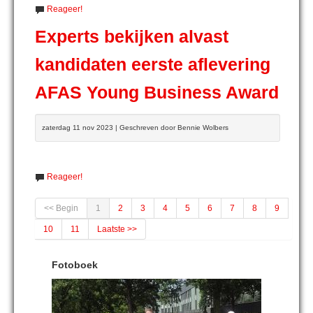
Reageer!
Experts bekijken alvast
kandidaten eerste aflevering
AFAS Young Business Award
zaterdag 11 nov 2023 | Geschreven door Bennie Wolbers
Reageer!
<< Begin
1
2
3
4
5
6
7
8
9
10
11
Laatste >>
Fotoboek