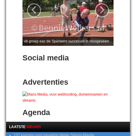
‹
›
vb groep eac de Sperwers succesvol in Hoogeveen
Social media
Advertenties
Agenda
LAATSTE
NIEUWS
102 kaarsen voor eeuwling Mieke Sijbom-Maatje