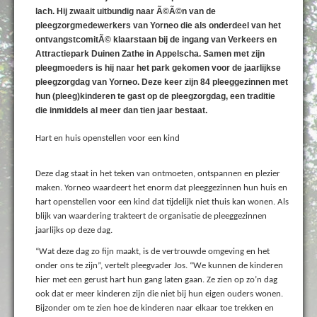
lach. Hij zwaait uitbundig naar Ã©Ã©n van de
pleegzorgmedewerkers van Yorneo die als onderdeel van het
ontvangstcomitÃ© klaarstaan bij de ingang van Verkeers en
Attractiepark Duinen Zathe in Appelscha. Samen met zijn
pleegmoeders is hij naar het park gekomen voor de jaarlijkse
pleegzorgdag van Yorneo. Deze keer zijn 84 pleeggezinnen met
hun (pleeg)kinderen te gast op de pleegzorgdag, een traditie
die inmiddels al meer dan tien jaar bestaat.
Hart en huis openstellen voor een kind
Deze dag staat in het teken van ontmoeten, ontspannen en plezier
maken. Yorneo waardeert het enorm dat pleeggezinnen hun huis en
hart openstellen voor een kind dat tijdelijk niet thuis kan wonen. Als
blijk van waardering trakteert de organisatie de pleeggezinnen
jaarlijks op deze dag.
“Wat deze dag zo fijn maakt, is de vertrouwde omgeving en het
onder ons te zijn”, vertelt pleegvader Jos. “We kunnen de kinderen
hier met een gerust hart hun gang laten gaan. Ze zien op zo’n dag
ook dat er meer kinderen zijn die niet bij hun eigen ouders wonen.
Bijzonder om te zien hoe de kinderen naar elkaar toe trekken en