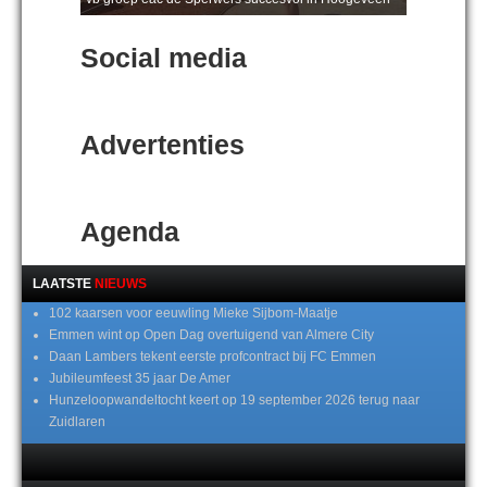
Social media
Advertenties
Agenda
LAATSTE
NIEUWS
102 kaarsen voor eeuwling Mieke Sijbom-Maatje
Emmen wint op Open Dag overtuigend van Almere City
Daan Lambers tekent eerste profcontract bij FC Emmen
Jubileumfeest 35 jaar De Amer
Hunzeloopwandeltocht keert op 19 september 2026 terug naar
Zuidlaren