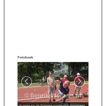
Fotoboek
‹
›
vb groep eac de Sperwers succesvol in Hoogeveen