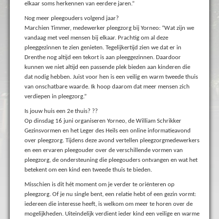
elkaar soms herkennen van eerdere jaren.”
Nog meer pleegouders volgend jaar?
Marchien Timmer, medewerker pleegzorg bij Yorneo: “Wat zijn we
vandaag met veel mensen bij elkaar. Prachtig om al deze
pleeggezinnen te zien genieten. Tegelijkertijd zien we dat er in
Drenthe nog altijd een tekort is aan pleeggezinnen. Daardoor
kunnen we niet altijd een passende plek bieden aan kinderen die
dat nodig hebben. Juist voor hen is een veilig en warm tweede thuis
van onschatbare waarde. Ik hoop daarom dat meer mensen zich
verdiepen in pleegzorg.”
Is jouw huis een 2e thuis? ??
Op dinsdag 16 juni organiseren Yorneo, de William Schrikker
Gezinsvormen en het Leger des Heils een online informatieavond
over pleegzorg. Tijdens deze avond vertellen pleegzorgmedewerkers
en een ervaren pleegouder over de verschillende vormen van
pleegzorg, de ondersteuning die pleegouders ontvangen en wat het
betekent om een kind een tweede thuis te bieden.
Misschien is dit hét moment om je verder te oriënteren op
pleegzorg. Of je nu single bent, een relatie hebt of een gezin vormt:
iedereen die interesse heeft, is welkom om meer te horen over de
mogelijkheden. Uiteindelijk verdient ieder kind een veilige en warme