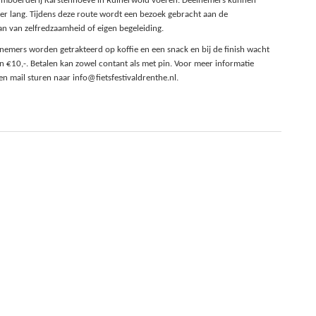
seumboerderij Karstenhoeve in Ruinerwold voeren. Deelnemers kunnen
er lang. Tijdens deze route wordt een bezoek gebracht aan de
n van zelfredzaamheid of eigen begeleiding.
nemers worden getrakteerd op koffie en een snack en bij de finish wacht
en €10,-. Betalen kan zowel contant als met pin. Voor meer informatie
en mail sturen naar info@fietsfestivaldrenthe.nl.