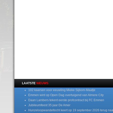
LAATSTE
NIEUWS
102 kaarsen voor eeuwling Mieke Sijbom-Maatje
Emmen wint op Open Dag overtuigend van Almere City
Daan Lambers tekent eerste profcontract bij FC Emmen
Jubileumfeest 35 jaar De Amer
Hunzeloopwandeltocht keert op 19 september 2026 terug naa