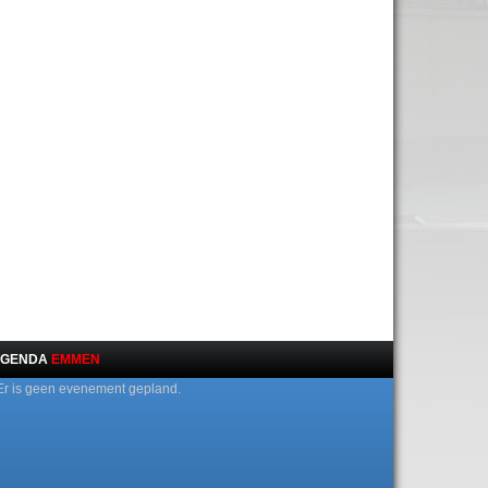
GENDA
EMMEN
Er is geen evenement gepland.