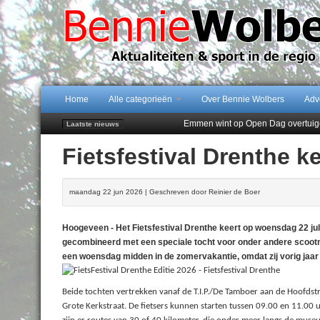
Home
Alle categorieën
Over Bennie Wolbers
Adv
Emmen wint op Open Dag overtuig
Laatste nieuws
Daan Lambers tekent eerste profc
Fietsfestival Drenthe ke
Jubileumfeest 35 jaar De Amer
Hunzeloopwandeltocht keert op 19
102 kaarsen voor eeuwling Mieke 
maandag 22 jun 2026 | Geschreven door Reinier de Boer
Hoogeveen - Het Fietsfestival Drenthe keert op woensdag 22 jul
gecombineerd met een speciale tocht voor onder andere scootm
een woensdag midden in de zomervakantie, omdat zij vorig jaar 
Beide tochten vertrekken vanaf de T.I.P./De Tamboer aan de Hoofdstra
Grote Kerkstraat. De fietsers kunnen starten tussen 09.00 en 11.00