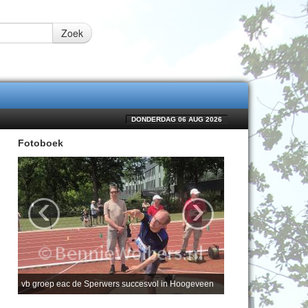
Zoek
DONDERDAG 06 AUG 2026
Fotoboek
‹
›
vb groep eac de Sperwers succesvol in Hoogeveen