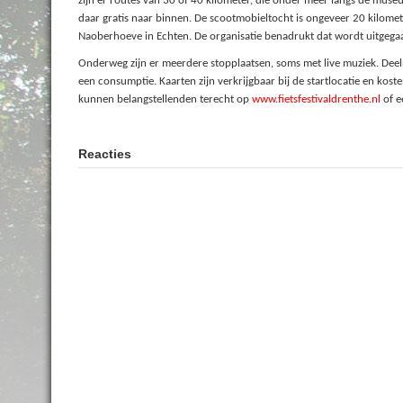
zijn er routes van 30 of 40 kilometer, die onder meer langs de mu
daar gratis naar binnen.
De scootmobieltocht is ongeveer 20 kilomet
Naoberhoeve in Echten. De organisatie benadrukt dat wordt uitgegaa
Onderweg zijn er meerdere stopplaatsen, soms met live muziek. Deel
een consumptie. Kaarten zijn verkrijgbaar bij de startlocatie en kost
kunnen belangstellenden terecht op
www.fietsfestivaldrenthe.nl
of e
Reacties