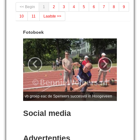
<< Begin
1
2
3
4
5
6
7
8
9
10
11
Laatste >>
Fotoboek
‹
›
vb groep eac de Sperwers succesvol in Hoogeveen
Social media
Advertenties