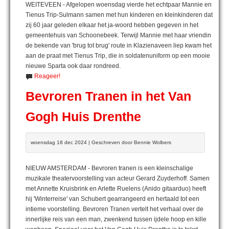
WEITEVEEN - Afgelopen woensdag vierde het echtpaar Mannie en
Tienus Trip-Sulmann samen met hun kinderen en kleinkinderen dat
zij 60 jaar geleden elkaar het ja-woord hebben gegeven in het
gemeentehuis van Schoonebeek. Terwijl Mannie met haar vriendin
de bekende van 'brug tot brug' route in Klazienaveen liep kwam het
aan de praat met Tienus Trip, die in soldatenuniform op een mooie
nieuwe Sparta ook daar rondreed.
Reageer!
Bevroren Tranen in het Van
Gogh Huis Drenthe
woensdag 18 dec 2024 | Geschreven door Bennie Wolbers
NIEUW AMSTERDAM - Bevroren tranen is een kleinschalige
muzikale theatervoorstelling van acteur Gerard Zuyderhoff. Samen
met Annette Kruisbrink en Arlette Ruelens (Anido gitaarduo) heeft
hij 'Winterreise' van Schubert gearrangeerd en hertaald tot een
intieme voorstelling. Bevroren Tranen vertelt het verhaal over de
innerlijke reis van een man, zwenkend tussen ijdele hoop en kille