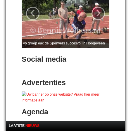
‹
›
vb groep eac de Sperwers succesvol in Hoogeveen
Social media
Advertenties
Agenda
LAATSTE
NIEUWS