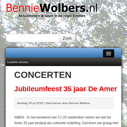
Zoek
Laatste nieuws
Home
Emmen wint op Open Dag overtuigend van Almere City
CONCERTEN
Daan Lambers tekent eerste profcontract bij FC Emmen
Alle categorieën
Jubileumfeest 35 jaar De Amer
Hunzeloopwandeltocht keert op 19 september 2026 terug naar Zuidlaren
Over Bennie Wolbers
Jubileumfeest 35 jaar De Amer
102 kaarsen voor eeuwling Mieke Sijbom-Maatje
Adverteren
DONDERDAG 06 AUG 2026
dinsdag 28 jul 2026 | Geschreven door Bennie Wolbers
Contact / Tiplijn
AMEN - In het weekend van 17-20 september vieren we dat De
Fotoboek
Amer 35 jaar bestaat als culturele instelling. Dat doen we graag met