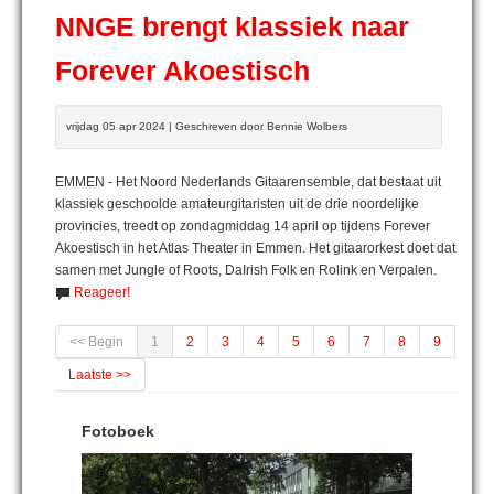
NNGE brengt klassiek naar
Forever Akoestisch
vrijdag 05 apr 2024 | Geschreven door Bennie Wolbers
EMMEN - Het Noord Nederlands Gitaarensemble, dat bestaat uit
klassiek geschoolde amateurgitaristen uit de drie noordelijke
provincies, treedt op zondagmiddag 14 april op tijdens Forever
Akoestisch in het Atlas Theater in Emmen. Het gitaarorkest doet dat
samen met Jungle of Roots, DaIrish Folk en Rolink en Verpalen.
Reageer!
<< Begin
1
2
3
4
5
6
7
8
9
Laatste >>
Fotoboek