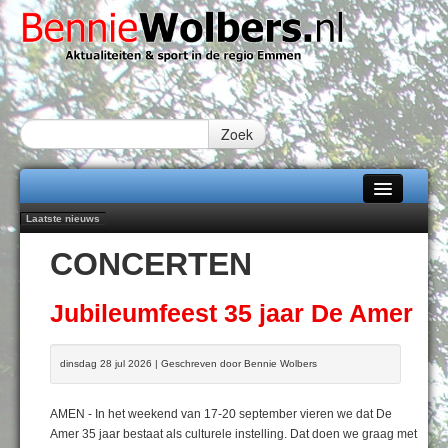
Zoek
Laatste nieuws
Home
Peter van Dijk Projects & Investments breidt samenwerking Emmen uit als
CONCERTEN
nieuwe rugsponsor
Alle categorieën
Najaar '26 staat live!
102 kaarsen voor eeuwling Mieke Sijbom-Maatje
Over Bennie Wolbers
Jubileumfeest 35 jaar De Amer
Emmen wint op Open Dag overtuigend van Almere City
Treffer van Quispel bezorgt FC Emmen droomstart
Adverteren
dinsdag 28 jul 2026 | Geschreven door Bennie Wolbers
ZATERDAG 08 AUG 2026
Contact / Tiplijn
AMEN - In het weekend van 17-20 september vieren we dat De
Fotoboek
Amer 35 jaar bestaat als culturele instelling. Dat doen we graag met