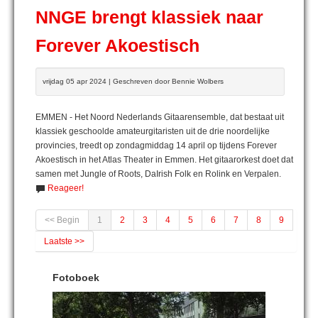
NNGE brengt klassiek naar
Forever Akoestisch
vrijdag 05 apr 2024 | Geschreven door Bennie Wolbers
EMMEN - Het Noord Nederlands Gitaarensemble, dat bestaat uit
klassiek geschoolde amateurgitaristen uit de drie noordelijke
provincies, treedt op zondagmiddag 14 april op tijdens Forever
Akoestisch in het Atlas Theater in Emmen. Het gitaarorkest doet dat
samen met Jungle of Roots, DaIrish Folk en Rolink en Verpalen.
Reageer!
<< Begin
1
2
3
4
5
6
7
8
9
Laatste >>
Fotoboek