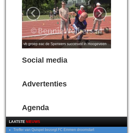
‹
›
vb groep eac de Sperwers succesvol in Hoogeveen
Social media
Advertenties
Agenda
LAATSTE
NIEUWS
Treffer van Quispel bezorgt FC Emmen droomstart