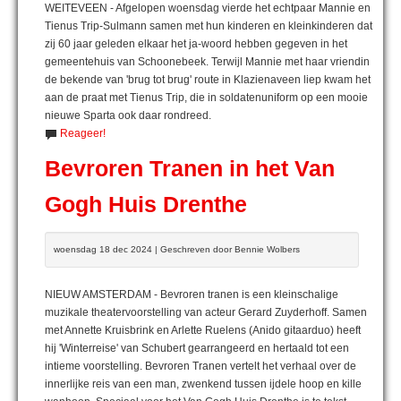
WEITEVEEN - Afgelopen woensdag vierde het echtpaar Mannie en
Tienus Trip-Sulmann samen met hun kinderen en kleinkinderen dat
zij 60 jaar geleden elkaar het ja-woord hebben gegeven in het
gemeentehuis van Schoonebeek. Terwijl Mannie met haar vriendin
de bekende van 'brug tot brug' route in Klazienaveen liep kwam het
aan de praat met Tienus Trip, die in soldatenuniform op een mooie
nieuwe Sparta ook daar rondreed.
Reageer!
Bevroren Tranen in het Van
Gogh Huis Drenthe
woensdag 18 dec 2024 | Geschreven door Bennie Wolbers
NIEUW AMSTERDAM - Bevroren tranen is een kleinschalige
muzikale theatervoorstelling van acteur Gerard Zuyderhoff. Samen
met Annette Kruisbrink en Arlette Ruelens (Anido gitaarduo) heeft
hij 'Winterreise' van Schubert gearrangeerd en hertaald tot een
intieme voorstelling. Bevroren Tranen vertelt het verhaal over de
innerlijke reis van een man, zwenkend tussen ijdele hoop en kille