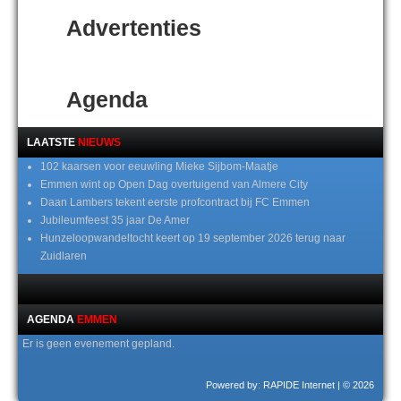
Advertenties
Agenda
LAATSTE
NIEUWS
102 kaarsen voor eeuwling Mieke Sijbom-Maatje
Emmen wint op Open Dag overtuigend van Almere City
Daan Lambers tekent eerste profcontract bij FC Emmen
Jubileumfeest 35 jaar De Amer
Hunzeloopwandeltocht keert op 19 september 2026 terug naar
Zuidlaren
AGENDA
EMMEN
Er is geen evenement gepland.
Powered by: RAPIDE Internet
| © 2026