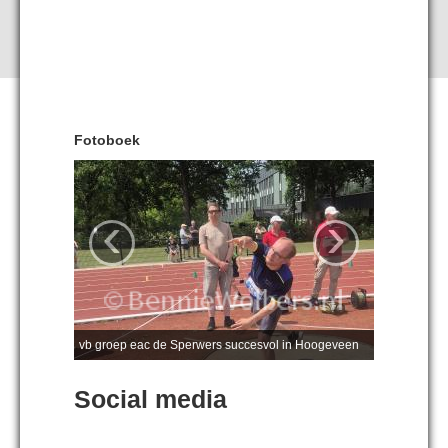
Fotoboek
‹
›
vb groep eac de Sperwers succesvol in Hoogeveen
Social media