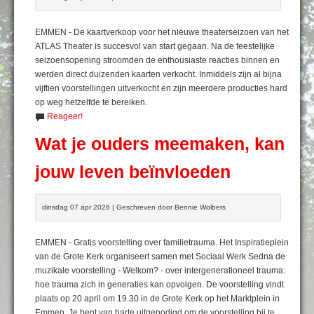
EMMEN - De kaartverkoop voor het nieuwe theaterseizoen van het
ATLAS Theater is succesvol van start gegaan. Na de feestelijke
seizoensopening stroomden de enthousiaste reacties binnen en
werden direct duizenden kaarten verkocht. Inmiddels zijn al bijna
vijftien voorstellingen uitverkocht en zijn meerdere producties hard
op weg hetzelfde te bereiken.
Reageer!
Wat je ouders meemaken, kan
jouw leven beïnvloeden
dinsdag 07 apr 2026 | Geschreven door Bennie Wolbers
EMMEN - Gratis voorstelling over familietrauma. Het Inspiratieplein
van de Grote Kerk organiseert samen met Sociaal Werk Sedna de
muzikale voorstelling - Welkom? - over intergenerationeel trauma:
hoe trauma zich in generaties kan opvolgen. De voorstelling vindt
plaats op 20 april om 19.30 in de Grote Kerk op het Marktplein in
Emmen. Je bent van harte uitgenodigd om de voorstelling bij te