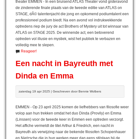
theater EMMEN - In een bruisend ATLAS Theater vond gisteravond
de zinderende finale plaats van de tweede editie van ATLAS on
STAGE, dÃ© talentenjacht die jong en opkomend podiumtalent een
professioneel podium biedt. Na een avond vol indrukwekkende
optredens riep de jury de act Brothers of Mystery uit tot winnaar van
ATLAS on STAGE 2025. De winnende act, een betoverend
optreden vol illusie en mystiek, wist het publiek te verbazen en
volledig mee te slepen.
Reageer!
Een nacht in Bayreuth met
Dinda en Emma
zaterdag 19 apr 2025 | Geschreven door Bennie Wolbers
EMMEN - Op 23 april 2025 komen de liefhebbers van filosofie weer
volop aan hun trekken omdat het duo Dinda (Provily) en Emma
(Linssen) voor de tweede keer in Emmen een optreden verzorgt.
Het affiche vermeldt de titel Arthur & Friedrich, een nacht in
Bayreuth als verwijzing naar de bekende filosofen Schopenhauer
en Nietzsche die in hun werken meer dan eens stilstaan bij de