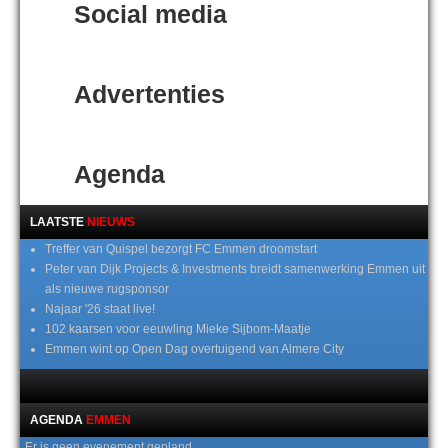
Social media
Advertenties
Agenda
LAATSTE
NIEUWS
Treffer van Quispel bezorgt FC Emmen droomstart
Peter van Dijk Projects & Investments breidt samenwerking Emmen uit
als nieuwe rugsponsor
Najaar '26 staat live!
102 kaarsen voor eeuwling Mieke Sijbom-Maatje
Emmen wint op Open Dag overtuigend van Almere City
AGENDA
EMMEN
Er is geen evenement gepland.