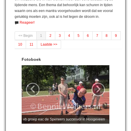
lijdende mens. Een thema dat behoorlijk kan schuren in tijden
waarin ons als een mantra voorgehouden wordt dat we vooral
gelukkig moeten zijn, ook al is het tegen de stroom in.
Reageer!
<< Begin
1
2
3
4
5
6
7
8
9
10
11
Laatste >>
Fotoboek
‹
›
vb groep eac de Sperwers succesvol in Hoogeveen