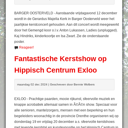
BARGER OOSTERVELD - Aanstaande vrijdagavond 12 december
wordt in de Gerardus Majella Kerk in Barger Oosterveld weer het
jaarlijkse kerstconcert gehouden. Aan dit concert wordt meegewerkt
door het Gemengd koor o.l.v. Anton Lukassen, Ladies (unplugged).
Kaj Hindriks, kinderkoortje en Isa Zwart. Zie de onderstaande
poster.
Reageer!
Fantastische Kerstshow op
Hippisch Centrum Exloo
maandag 02 dec 2024 | Geschreven door Bennie Wolbers
EXLOO - Prachtige paarden, mooie rijkunst, sfeervolle muziek en
knappe acrobatiek allemaal samen in Ã©Ã©n show. Speciaal voor
alle senioren, mantelzorgers, mensen met een beperking en hun
begeleiders woonachtig in de provincie Drenthe organiseren wij op
donderdag 19 en vrijdag 20 december a.s. sfeervolle kerstshows
met levende kerststal en kunstexpositie op het Hippisch Centrum in