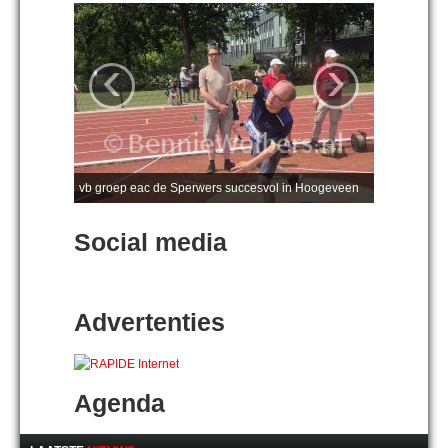
‹
›
vb groep eac de Sperwers succesvol in Hoogeveen
Social media
Advertenties
Agenda