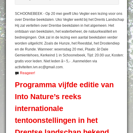
SCHOONEBEEK - Op 20 mei geeft Uko Vegter een lezing voor ons
over Drentse beekdalen. Uko Vegter werkt bij het Drents Landschap
Hij zal vertellen over Drentse beekdalen in het algemeen. Het
ontstaan van beekdalen, het waterbeheer, de natuurkwaliteit en
bedreigingen. Ook zal in de lezing een aantal beekdalen verder
worden uitgelicht. Zoals de Hunze, het Reestdal, het Drostendiep
en de Runde. Wanneer: woensdag 20 mei, Plaats: ât Oale
Gemientehoes, Kerkeind 1 in Schoonebeek, Tijd: 20.00 uur, Kosten:
gratis voor leden. Niet leden â¬ 5,- . Aanmelden via
activiteiten.ivn.ec@gmail.com.
Reageer!
Programma vijfde editie van
Into Nature’s reeks
internationale
tentoonstellingen in het
Drentse landschap bekend