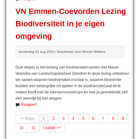
VN Emmen-Coevorden Lezing
Biodiversiteit in je eigen
omgeving
donderdag 01 aug 2024 | Geschreven door Bennie Wolbers
Duik dieper in het belang van biodiversiteit samen met Marye
Veenstra van Landschapsbeheer Drenthe! In deze lezing ontrafelen
we samen waarom biodiversiteit cruciaal is, waarom bloeiende
kruiden een belangrijke rol spelen in de biodiversiteit,wat dit te
maken heeft met de eikenprocessierups en hoe je gemakkelijk zelf
een steentje bij kan dragen.
Reageer!
<< Begin
1
2
3
4
5
6
7
8
9
10
11
Laatste >>