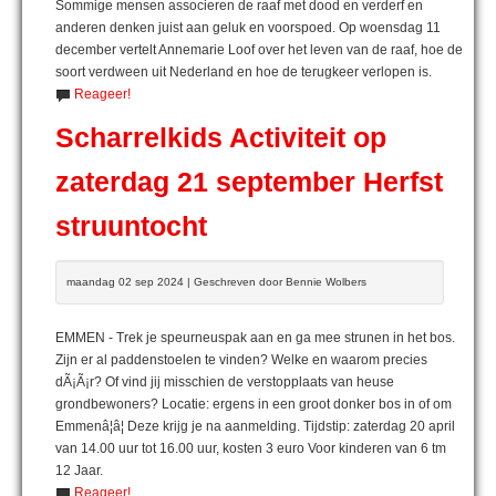
Sommige mensen associeren de raaf met dood en verderf en
anderen denken juist aan geluk en voorspoed. Op woensdag 11
december vertelt Annemarie Loof over het leven van de raaf, hoe de
soort verdween uit Nederland en hoe de terugkeer verlopen is.
Reageer!
Scharrelkids Activiteit op
zaterdag 21 september Herfst
struuntocht
maandag 02 sep 2024 | Geschreven door Bennie Wolbers
EMMEN - Trek je speurneuspak aan en ga mee strunen in het bos.
Zijn er al paddenstoelen te vinden? Welke en waarom precies
dÃ¡Ã¡r? Of vind jij misschien de verstopplaats van heuse
grondbewoners? Locatie: ergens in een groot donker bos in of om
Emmenâ¦â¦ Deze krijg je na aanmelding. Tijdstip: zaterdag 20 april
van 14.00 uur tot 16.00 uur, kosten 3 euro Voor kinderen van 6 tm
12 Jaar.
Reageer!