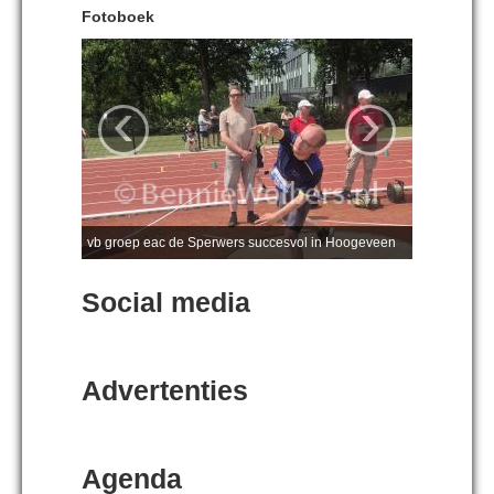
Fotoboek
‹
›
vb groep eac de Sperwers succesvol in Hoogeveen
Social media
Advertenties
Agenda