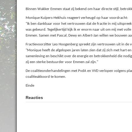
Binnen Wakker Emmen staat zij bekend om haar directe stijl, betro
Monique Kuipers-Hekhuis reageert verheugd op haar voordracht:
"Ik ben dankbaar voor het vertrouwen dat de fractie in mij uitspreek
was gebeurd. Tegelijkertijd kijk ik er enorm naar uit om mij met vol
Emmen. Samen met Pascal, Dewy en Albert-Jan willen we bouwen aan 
Fractievoorzitter Leo Hoogenberg spreekt zijn vertrouwen uit in de 
"Monique heeft de afgelopen jaren laten zien dat zij zich met hart en
samenleving en beschikt over de energie en betrokkenheid die nodig z
zij een sterke bestuurder voor Emmen zal zijn."
De coalitieonderhandelingen met PvdA en VVD verlopen volgens plann
coalitieakkoord te komen.
Einde
Reacties