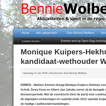
Home
Alle categorieën
Over Bennie Wolbers
Adv
Emmen wint op Open Dag overtuig
Laatste nieuws
Daan Lambers tekent eerste profc
Monique Kuipers-Hekhu
Jubileumfeest 35 jaar De Amer
Hunzeloopwandeltocht keert op 19
kandidaat-wethouder 
102 kaarsen voor eeuwling Mieke 
maandag 11 mei 2026 | Geschreven door Bennie Wolbers
EMMEN - Wakker Emmen draagt Monique Kuipers-Hekhuis voor 
Schrik, Dewy Keen en Albert-Jan Jakobs vormt zij de beoog
bestuursperiode. Met de voordracht kiest de partij voor continuÃ¯
de afgelopen verkiezingen en raadslid sinds 2022 speelde Kuiper
de huidige coalitieonderhandelingen.