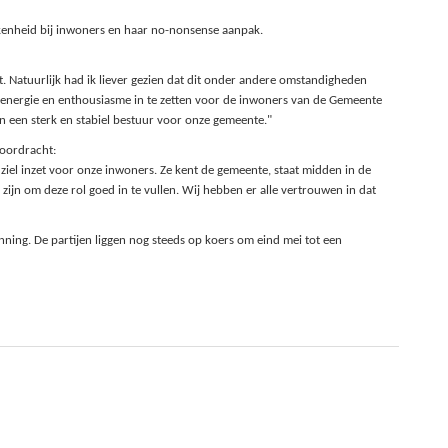
kkenheid bij inwoners en haar no-nonsense aanpak.
t. Natuurlijk had ik liever gezien dat dit onder andere omstandigheden
le energie en enthousiasme in te zetten voor de inwoners van de Gemeente
een sterk en stabiel bestuur voor onze gemeente."
voordracht:
 ziel inzet voor onze inwoners. Ze kent de gemeente, staat midden in de
ijn om deze rol goed in te vullen. Wij hebben er alle vertrouwen in dat
ing. De partijen liggen nog steeds op koers om eind mei tot een