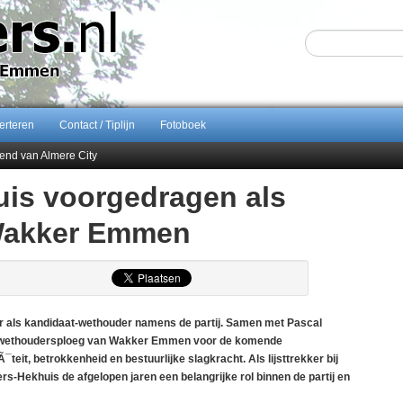
erteren
Contact / Tiplijn
Fotoboek
end van Almere City
ontract bij FC Emmen
is voorgedragen als
 september 2026 terug naar Zuidlaren
Wakker Emmen
Sijbom-Maatje
als kandidaat-wethouder namens de partij. Samen met Pascal
de wethoudersploeg van Wakker Emmen voor de komende
teit, betrokkenheid en bestuurlijke slagkracht. Als lijsttrekker bij
s-Hekhuis de afgelopen jaren een belangrijke rol binnen de partij en