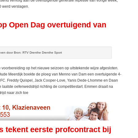
nd vervolg aan de overtuigende generale repetitie van vorige week,
0 werd verslagen.
p Open Dag overtuigend van
ven door Bron: RTV Drenthe Drenthe Sport
oorbereiding op het nieuwe seizoen op uitstekende wijze afgesloten.
Oude Meerdijk boekte de ploeg van Menno van Dam een overtuigende 4-
y FC. Freddy Quispel, Jack Cooper-Love, Yanis Dede-Lhomme en Daan
 laatste oefenwedstrijd richting de competitiestart. Emmen draait na
rijd naar zich toe
tekent eerste profcontract bij