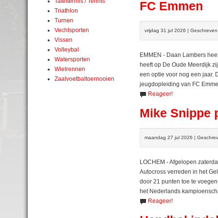
Tafeltennis / Tennis
FC Emmen
Triathlon
Turnen
Vechtsporten
vrijdag 31 jul 2026 | Geschreve
Vissen
Volleybal
EMMEN - Daan Lambers heeft z
Watersporten
heeft op De Oude Meerdijk zi
Wielrennen
een optie voor nog een jaar.
Zaalvoetbaltoernooien
jeugdopleiding van FC Emme
Reageer!
Mike Snippe 
maandag 27 jul 2026 | Geschre
LOCHEM - Afgelopen zaterdag
Autocross verreden in het G
door 21 punten toe te voegen
het Nederlands kampioensch
Reageer!