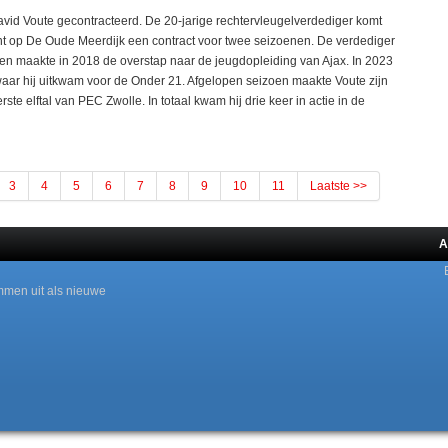
d Voute gecontracteerd. De 20-jarige rechtervleugelverdediger komt
t op De Oude Meerdijk een contract voor twee seizoenen. De verdediger
en maakte in 2018 de overstap naar de jeugdopleiding van Ajax. In 2023
waar hij uitkwam voor de Onder 21. Afgelopen seizoen maakte Voute zijn
erste elftal van PEC Zwolle. In totaal kwam hij drie keer in actie in de
3
4
5
6
7
8
9
10
11
Laatste >>
A
mmen uit als nieuwe