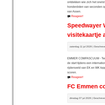
ontdekken wie zich het snelst
honderdsten van seconden op h
van Assen.
Reageer!
Speedwayer Wi
visitekaartje
zaterdag 11 jul 2026 | Geschre
EMMER COMPASCUUM - Twee w
de start tijdens een internat
rijdersveld van EK en WK topp
scoren.
Reageer!
FC Emmen con
dinsdag 07 jul 2026 | Geschrev