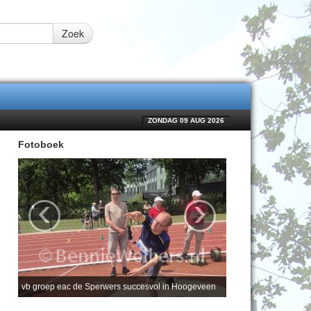
Zoek
ZONDAG 09 AUG 2026
Fotoboek
‹
›
vb groep eac de Sperwers succesvol in Hoogeveen