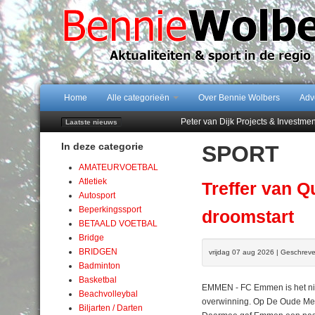
Home
Alle categorieën
Over Bennie Wolbers
Adv
Peter van Dijk Projects & Investm
Laatste nieuws
Najaar '26 staat live!
In deze categorie
SPORT
102 kaarsen voor eeuwling Mieke 
Emmen wint op Open Dag overtuig
AMATEURVOETBAL
Treffer van Quispel bezorgt FC Em
Atletiek
Treffer van 
Autosport
Beperkingssport
droomstart
BETAALD VOETBAL
Bridge
BRIDGEN
vrijdag 07 aug 2026 | Geschre
Badminton
Basketbal
EMMEN - FC Emmen is het ni
Beachvolleybal
overwinning. Op De Oude Mee
Biljarten / Darten