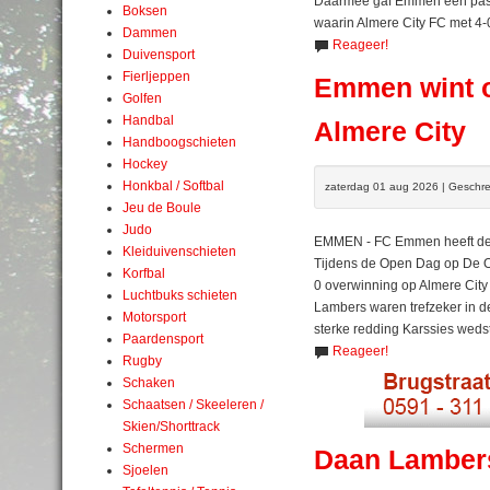
Daarmee gaf Emmen een passe
Boksen
waarin Almere City FC met 4-
Dammen
Reageer!
Duivensport
Fierljeppen
Emmen wint o
Golfen
Handbal
Almere City
Handboogschieten
Hockey
Honkbal / Softbal
zaterdag 01 aug 2026 | Geschre
Jeu de Boule
Judo
EMMEN - FC Emmen heeft de v
Kleiduivenschieten
Tijdens de Open Dag op De 
Korfbal
0 overwinning op Almere Cit
Luchtbuks schieten
Lambers waren trefzeker in de
Motorsport
sterke redding Karssies wedst
Paardensport
Reageer!
Rugby
Schaken
Schaatsen / Skeeleren /
Skien/Shorttrack
Schermen
Daan Lambers 
Sjoelen