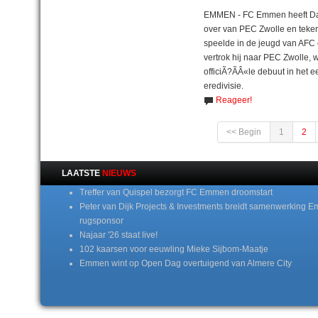
EMMEN - FC Emmen heeft Davi
over van PEC Zwolle en teken
speelde in de jeugd van AFC 
vertrok hij naar PEC Zwolle, 
officiÃ?ÃÂ«le debuut in het e
eredivisie.
Reageer!
<< Begin
1
2
LAATSTE
NIEUWS
Treffer van Quispel bezorgt FC Emmen droomstart
Peter van Dijk Projects & Investments breidt samenwerking E
rugsponsor
Najaar '26 staat live!
102 kaarsen voor eeuwling Mieke Sijbom-Maatje
Emmen wint op Open Dag overtuigend van Almere City