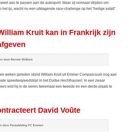
 weet aan te passen aan de autosport. Waar zij normaal strijden om
et ijs, wacht nu een uitdagende race-challenge op het "heilige asfalt"
lliam Kruit kan in Frankrijk zijn
 afgeven
ven door Bennie Wolbers
eken geleden stond William Kruit uit Emmer Compascuum nog aan
ionale speedwaywedstrijd in het Duitse Hechthausen. In een zwaar
ers wist hij in de series tweemaal een tweede en een derde plaats te
tracteert David Voûte
en door Persafdeling FC Emmen