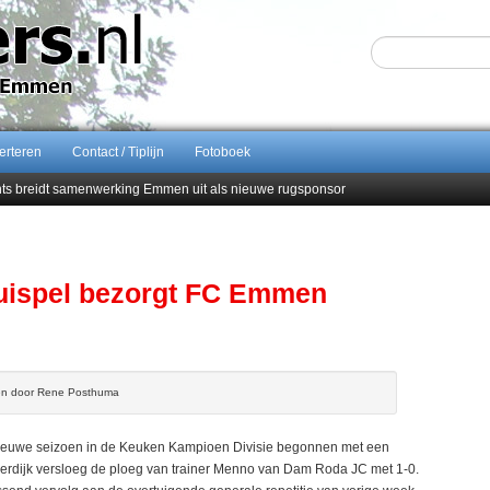
erteren
Contact / Tiplijn
Fotoboek
ents breidt samenwerking Emmen uit als nieuwe rugsponsor
Sijbom-Maatje
end van Almere City
men droomstart
Quispel bezorgt FC Emmen
ven door Rene Posthuma
euwe seizoen in de Keuken Kampioen Divisie begonnen met een
rdijk versloeg de ploeg van trainer Menno van Dam Roda JC met 1-0.