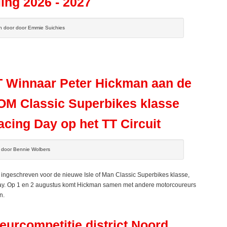
ing 2026 - 2027
n door door Emmie Suichies
TT Winnaar Peter Hickman aan de
IOM Classic Superbikes klasse
acing Day op het TT Circuit
n door Bennie Wolbers
ingeschreven voor de nieuwe Isle of Man Classic Superbikes klasse,
y. Op 1 en 2 augustus komt Hickman samen met andere motorcoureurs
n.
eurcompetitie district Noord