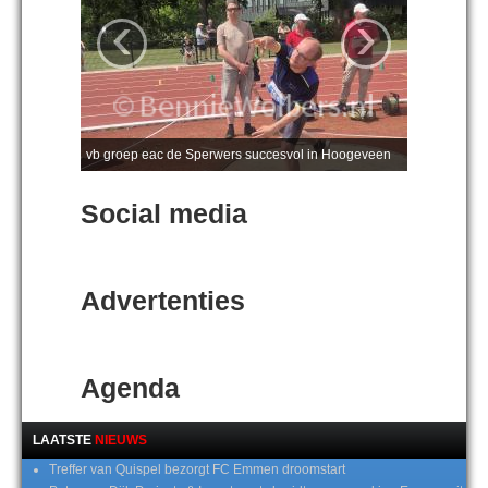
‹
›
vb groep eac de Sperwers succesvol in Hoogeveen
Social media
Advertenties
Agenda
LAATSTE
NIEUWS
Treffer van Quispel bezorgt FC Emmen droomstart