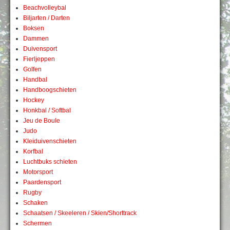
Beachvolleybal
Biljarten / Darten
Boksen
Dammen
Duivensport
Fierljeppen
Golfen
Handbal
Handboogschieten
Hockey
Honkbal / Softbal
Jeu de Boule
Judo
Kleiduivenschieten
Korfbal
Luchtbuks schieten
Motorsport
Paardensport
Rugby
Schaken
Schaatsen / Skeeleren / Skien/Shorttrack
Schermen