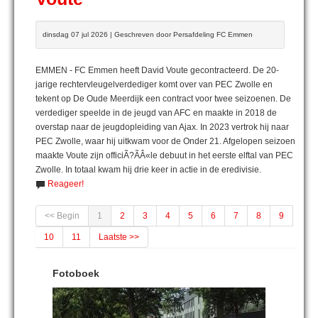
dinsdag 07 jul 2026 | Geschreven door Persafdeling FC Emmen
EMMEN - FC Emmen heeft David Voute gecontracteerd. De 20-
jarige rechtervleugelverdediger komt over van PEC Zwolle en
tekent op De Oude Meerdijk een contract voor twee seizoenen. De
verdediger speelde in de jeugd van AFC en maakte in 2018 de
overstap naar de jeugdopleiding van Ajax. In 2023 vertrok hij naar
PEC Zwolle, waar hij uitkwam voor de Onder 21. Afgelopen seizoen
maakte Voute zijn officiÃ?ÃÂ«le debuut in het eerste elftal van PEC
Zwolle. In totaal kwam hij drie keer in actie in de eredivisie.
Reageer!
<< Begin
1
2
3
4
5
6
7
8
9
10
11
Laatste >>
Fotoboek