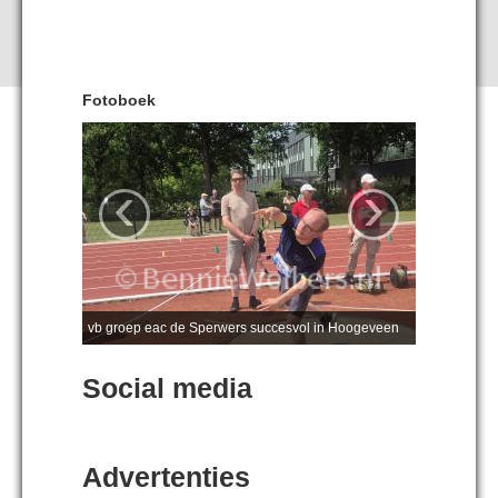
Fotoboek
‹
›
vb groep eac de Sperwers succesvol in Hoogeveen
Social media
Advertenties