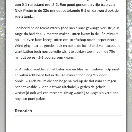
een 0-1 ruststand met 2-2. Een goed genomen vrije trap van
Nick Pruim in de 32e minuut betekende 0-1 en dat werd ook de
ruststand.. .
Spelbeeld beide teams waren goed aan elkaar gewaagd veel strijd sc
Angelslo had de 0-2 moeten maken Lutten kwam in de 58e minuut
op 1-1. Even later kreeg Lutten een strafschop maar keeper Beorn
Wind ging naar de goede hoek en pakte de bal. Uitstel van excecutie
want Lutten toch nog de volle wisnt te pakken toen het in de 78e
minuut op een 2-1 voorsprong kwam.
Sc Angelslo voelde dat het beter was en bleef erin geloven. Op inzet
en wilskracht werd het in de 84e minuut toch nog 2-2 door
opnieuw Nick Pruim die een hoge bal vol op de slof nam en tegen
het net knalde. 2-2 en dat was uiteindelijk gezien de gehele
wedstrijd ook wel een terechtt uitslag waarbij Sc Angelslo verdiend
nog een punt pakte,
Reacties