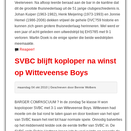
Veelerveen. Na afloop leerde beraad aan de bar in de kantine dat
dit de grootste thuisnederlaag uit de 51 jarige clubgeschiedenis is.
Johan Kuiper (1963-1982), Henk Meijering (1973-1993) en Jonnie
Hemel (1986-2006) dekken vrijwel de gehele DVC?59 historie en
kunnen zich geen grotere thuisnederlaag herinneren. Wel werd er
een jaar of acht geleden een uitwedstrijd bij EHS?85 met 9-1
verloren. Martin Doek is de enige speler die beide wedstrijden
meemaakte.
Reageer!
SVBC blijft koploper na winst
op Witteveense Boys
maandag 04 okt 2010 | Geschreven door Bennie Wolbers
BARGER COMPASCUUM ? In de zondag 5e klasse H won
kopolopoer SVBC met 3-1 van Witeveense Boys. Witteveen had
moeite om de bal rond te laten gaan en door toedoen van het spel
van SVBC kwam het niet tot haar normale spele. Onnodig balverlies
op het middenveld leidde ook de eerste treffer van SVBC in. De