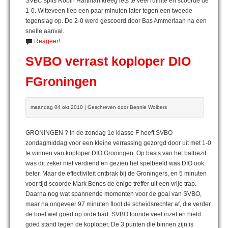
SVBC spits Robin Hartman kreeg iets te veel ruimte en scoorde de
1-0. Witteveen liep een paar minuten later tegen een tweede
tegenslag op. De 2-0 werd gescoord door Bas Ammerlaan na een
snelle aanval.
Reageer!
SVBO verrast koploper DIO
FGroningen
maandag 04 okt 2010 | Geschreven door Bennie Wolbers
GRONINGEN ? In de zondag 1e klasse F heeft SVBO
zondagmiddag voor een kleine verrassing gezorgd door uit met 1-0
te winnen van koploper DIO Groningen. Op basis van het balbezit
was dit zeker niet verdiend en gezien het spelbeeld was DIO ook
beter. Maar de effectiviteit ontbrak bij de Groningers, en 5 minuten
voor tijd scoorde Mark Benes de enige treffer uit een vrije trap.
Daarna nog wat spannende momenten voor de goal van SVBO,
maar na ongeveer 97 minuten floot de scheidsrechter af, die verder
de boel wel goed op orde had. SVBO toonde veel inzet en hield
goed stand tegen de koploper. De 3 punten die binnen zijn is