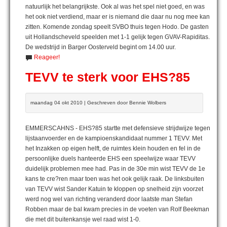
natuurlijk het belangrijkste. Ook al was het spel niet goed, en was
het ook niet verdiend, maar er is niemand die daar nu nog mee kan
zitten. Komende zondag speelt SVBO thuis tegen Hodo. De gasten
uit Hollandscheveld speelden met 1-1 gelijk tegen GVAV-Rapiditas.
De wedstrijd in Barger Oosterveld begint om 14.00 uur.
Reageer!
TEVV te sterk voor EHS?85
maandag 04 okt 2010 | Geschreven door Bennie Wolbers
EMMERSCAHNS - EHS?85 startte met defensieve strijdwijze tegen
lijstaanvoerder en de kampioenskandidaat nummer 1 TEVV. Met
het Inzakken op eigen helft, de ruimtes klein houden en fel in de
persoonlijke duels hanteerde EHS een speelwijze waar TEVV
duidelijk problemen mee had. Pas in de 30e min wist TEVV de 1e
kans te cre?ren maar toen was het ook gelijk raak. De linksbuiten
van TEVV wist Sander Katuin te kloppen op snelheid zijn voorzet
werd nog wel van richting veranderd door laatste man Stefan
Robben maar de bal kwam precies in de voeten van Rolf Beekman
die met dit buitenkansje wel raad wist 1-0.