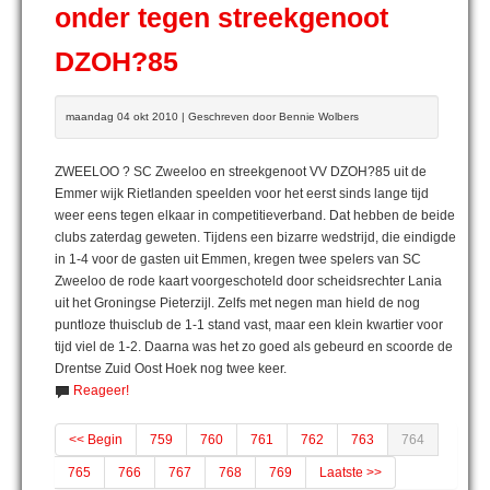
onder tegen streekgenoot
DZOH?85
maandag 04 okt 2010 | Geschreven door Bennie Wolbers
ZWEELOO ? SC Zweeloo en streekgenoot VV DZOH?85 uit de
Emmer wijk Rietlanden speelden voor het eerst sinds lange tijd
weer eens tegen elkaar in competitieverband. Dat hebben de beide
clubs zaterdag geweten. Tijdens een bizarre wedstrijd, die eindigde
in 1-4 voor de gasten uit Emmen, kregen twee spelers van SC
Zweeloo de rode kaart voorgeschoteld door scheidsrechter Lania
uit het Groningse Pieterzijl. Zelfs met negen man hield de nog
puntloze thuisclub de 1-1 stand vast, maar een klein kwartier voor
tijd viel de 1-2. Daarna was het zo goed als gebeurd en scoorde de
Drentse Zuid Oost Hoek nog twee keer.
Reageer!
<< Begin
759
760
761
762
763
764
765
766
767
768
769
Laatste >>