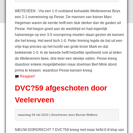
WEITEVEEN - Via een 1-0 ruststand behaalde Weiteveense Boys
een 2-1 overwinning op Pesse. De mannen van trainer Marc
Hegeman waren de eerste helft een stuk sterker dan de gasten uit
Pesse. Het begon goed aan de wedstrijd en had eigenlijk
halverwege op een 3-0 voorsprong moeten staan gezien de kansen
die het kreeg. Het werd toch 1-0. Peter Imming legde de bal uit een
vrije trap precies op het hoofd van grote broer Mark en dat
betekende 1-0. In de tweede helft hetzelfde spelbeeld ook al lieten
de Weiteveners twee, drie keer een steekje vallen. Pesse kreeg
daardoor enkele mogelijkheden maar doelman Bert Mink stond
prima te keepen. waardoor Pesse kansen kreeg.
Reageer!
DVC?59 afgeschoten door
Veelerveen
maandag 04 okt 2010 | Geschreven door Bennie Wolbers
NIEUW-DORDRECHT ? DVC?59 kreeg met maar liefst 0-8 klop van