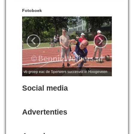
Fotoboek
‹
›
vb groep eac de Sperwers succesvol in Hoogeveen
Social media
Advertenties