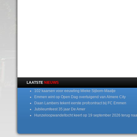
LAATSTE
NIEUWS
102 kaarsen voor eeuwling Mieke Sijbom-Maatje
Emmen wint op Open Dag overtuigend van Almere City
Daan Lambers tekent eerste profcontract bij FC Emmen
Jubileumfeest 35 jaar De Amer
Hunzeloopwandeltocht keert op 19 september 2026 terug naa