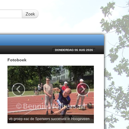
Zoek
DONDERDAG 06 AUG 2026
Fotoboek
‹
›
vb groep eac de Sperwers succesvol in Hoogeveen