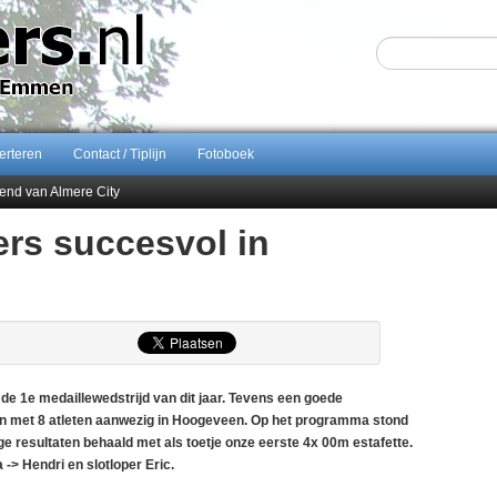
erteren
Contact / Tiplijn
Fotoboek
end van Almere City
ontract bij FC Emmen
rs succesvol in
 september 2026 terug naar Zuidlaren
Sijbom-Maatje
e 1e medaillewedstrijd van dit jaar. Tevens een goede
en met 8 atleten aanwezig in Hoogeveen. Op het programma stond
 resultaten behaald met als toetje onze eerste 4x 00m estafette.
-> Hendri en slotloper Eric.