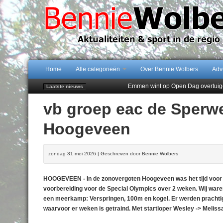
Home
Alle categorieën
Over Bennie Wolbers
Adv
Emmen wint op Open Dag overtuig
Laatste nieuws
Daan Lambers tekent eerste profc
vb groep eac de Sperwe
Jubileumfeest 35 jaar De Amer
Hunzeloopwandeltocht keert op 19
Hoogeveen
102 kaarsen voor eeuwling Mieke 
zondag 31 mei 2026 | Geschreven door Bennie Wolbers
HOOGEVEEN - In de zonovergoten Hoogeveen was het tijd voor d
voorbereiding voor de Special Olympics over 2 weken. Wij war
een meerkamp: Verspringen, 100m en kogel. Er werden prachtige
waarvoor er weken is getraind. Met startloper Wesley -> Melissa 