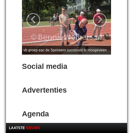
‹
›
vb groep eac de Sperwers succesvol in Hoogeveen
Social media
Advertenties
Agenda
LAATSTE
NIEUWS