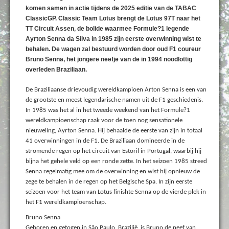
komen samen in actie tijdens de 2025 editie van de TABAC
ClassicGP. Classic Team Lotus brengt de Lotus 97T naar het
TT Circuit Assen, de bolide waarmee Formule?1 legende
Ayrton Senna da Silva in 1985 zijn eerste overwinning wist te
behalen. De wagen zal bestuurd worden door oud F1 coureur
Bruno Senna, het jongere neefje van de in 1994 noodlottig
overleden Braziliaan.
De Braziliaanse drievoudig wereldkampioen Arton Senna is een van
de grootste en meest legendarische namen uit de F1 geschiedenis.
In 1985 was het al in het tweede weekend van het Formule?1
wereldkampioenschap raak voor de toen nog sensationele
nieuweling, Ayrton Senna. Hij behaalde de eerste van zijn in totaal
41 overwinningen in de F1. De Braziliaan domineerde in de
stromende regen op het circuit van Estoril in Portugal, waarbij hij
bijna het gehele veld op een ronde zette. In het seizoen 1985 streed
Senna regelmatig mee om de overwinning en wist hij opnieuw de
zege te behalen in de regen op het Belgische Spa. In zijn eerste
seizoen voor het team van Lotus finishte Senna op de vierde plek in
het F1 wereldkampioenschap.
Bruno Senna
Geboren en getogen in São Paulo, Brazilië, is Bruno de neef van