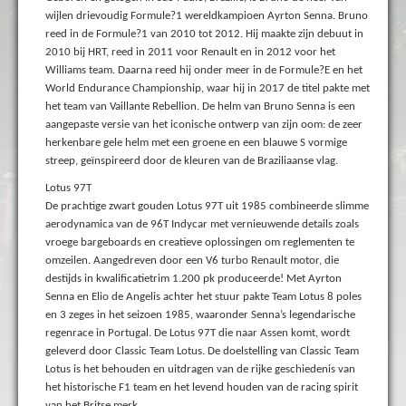
wijlen drievoudig Formule?1 wereldkampioen Ayrton Senna. Bruno
reed in de Formule?1 van 2010 tot 2012. Hij maakte zijn debuut in
2010 bij HRT, reed in 2011 voor Renault en in 2012 voor het
Williams team. Daarna reed hij onder meer in de Formule?E en het
World Endurance Championship, waar hij in 2017 de titel pakte met
het team van Vaillante Rebellion. De helm van Bruno Senna is een
aangepaste versie van het iconische ontwerp van zijn oom: de zeer
herkenbare gele helm met een groene en een blauwe S vormige
streep, geïnspireerd door de kleuren van de Braziliaanse vlag.
Lotus 97T
De prachtige zwart gouden Lotus 97T uit 1985 combineerde slimme
aerodynamica van de 96T Indycar met vernieuwende details zoals
vroege bargeboards en creatieve oplossingen om reglementen te
omzeilen. Aangedreven door een V6 turbo Renault motor, die
destijds in kwalificatietrim 1.200 pk produceerde! Met Ayrton
Senna en Elio de Angelis achter het stuur pakte Team Lotus 8 poles
en 3 zeges in het seizoen 1985, waaronder Senna’s legendarische
regenrace in Portugal. De Lotus 97T die naar Assen komt, wordt
geleverd door Classic Team Lotus. De doelstelling van Classic Team
Lotus is het behouden en uitdragen van de rijke geschiedenis van
het historische F1 team en het levend houden van de racing spirit
van het Britse merk.