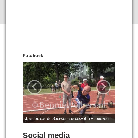
Fotoboek
‹
›
vb groep eac de Sperwers succesvol in Hoogeveen
Social media