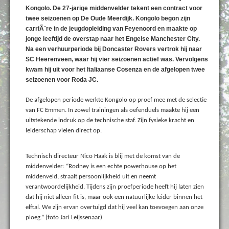
Kongolo. De 27-jarige middenvelder tekent een contract voor
twee seizoenen op De Oude Meerdijk. Kongolo begon zijn
carriÃ¨re in de jeugdopleiding van Feyenoord en maakte op
jonge leeftijd de overstap naar het Engelse Manchester City.
Na een verhuurperiode bij Doncaster Rovers vertrok hij naar
SC Heerenveen, waar hij vier seizoenen actief was. Vervolgens
kwam hij uit voor het Italiaanse Cosenza en de afgelopen twee
seizoenen voor Roda JC.
De afgelopen periode werkte Kongolo op proef mee met de selectie
van FC Emmen. In zowel trainingen als oefenduels maakte hij een
uitstekende indruk op de technische staf. Zijn fysieke kracht en
leiderschap vielen direct op.
Technisch directeur Nico Haak is blij met de komst van de
middenvelder: “Rodney is een echte powerhouse op het
middenveld, straalt persoonlijkheid uit en neemt
verantwoordelijkheid. Tijdens zijn proefperiode heeft hij laten zien
dat hij niet alleen fit is, maar ook een natuurlijke leider binnen het
elftal. We zijn ervan overtuigd dat hij veel kan toevoegen aan onze
ploeg.” (foto Jari Leijssenaar)