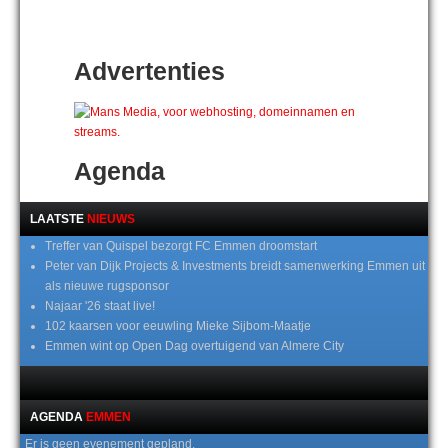
Advertenties
Agenda
LAATSTE
NIEUWS
Treffer van Quispel bezorgt FC Emmen droomstart
Peter van Dijk Projects & Investments breidt samenwerking Emmen uit
als nieuwe rugsponsor
Najaar '26 staat live!
102 kaarsen voor eeuwling Mieke Sijbom-Maatje
Emmen wint op Open Dag overtuigend van Almere City
AGENDA
EMMEN
Er is geen evenement gepland.