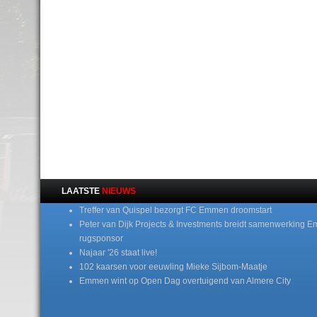
LAATSTE
NIEUWS
Treffer van Quispel bezorgt FC Emmen droomstart
Peter van Dijk Projects & Investments breidt samenwerking E
rugsponsor
Najaar '26 staat live!
102 kaarsen voor eeuwling Mieke Sijbom-Maatje
Emmen wint op Open Dag overtuigend van Almere City