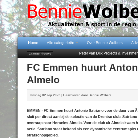
Home
Alle categorieën
Over Bennie Wolbers
Adv
Peter van Dijk Projects & Investm
Laatste nieuws
Najaar '26 staat live!
FC Emmen huurt Antoni
102 kaarsen voor eeuwling Mieke 
Emmen wint op Open Dag overtuig
Almelo
Treffer van Quispel bezorgt FC Em
dinsdag 02 sep 2025 | Geschreven door Bennie Wolbers
EMMEN - FC Emmen huurt Antonio Satriano voor de duur van ÃÂ
sluit per direct aan bij de selectie van de Drentse club. Satri
overstap naar Heracles Almelo. Voor de club uit Almelo kwam hi
actie. Satriano staat bekend als een dynamische centrumspits m
strafschopgebied.