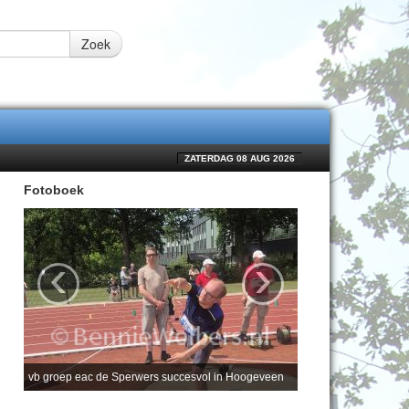
Zoek
ZATERDAG 08 AUG 2026
Fotoboek
‹
›
vb groep eac de Sperwers succesvol in Hoogeveen