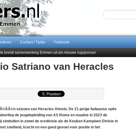
erteren
Contact / Tiplijn
Fotoboek
ents breidt samenwerking Emmen uit als nieuwe rugsponsor
o Satriano van Heracles
Sijbom-Maatje
end van Almere City
men droomstart
©ÃÂ©n seizoen van Heracles Almelo. De 21-jarige Italiaanse spits
ano doorliep de jeugdopleiding van AS Roma en maakte in 2023 de
j sindsdien in zowel de eredivisie als de Keuken Kampioen Divisie in
et snelheid, kracht en een goed gevoel voor positie in het