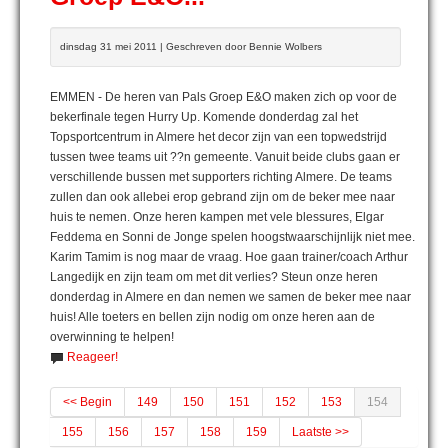
dinsdag 31 mei 2011 | Geschreven door Bennie Wolbers
EMMEN - De heren van Pals Groep E&O maken zich op voor de
bekerfinale tegen Hurry Up. Komende donderdag zal het
Topsportcentrum in Almere het decor zijn van een topwedstrijd
tussen twee teams uit ??n gemeente. Vanuit beide clubs gaan er
verschillende bussen met supporters richting Almere. De teams
zullen dan ook allebei erop gebrand zijn om de beker mee naar
huis te nemen. Onze heren kampen met vele blessures, Elgar
Feddema en Sonni de Jonge spelen hoogstwaarschijnlijk niet mee.
Karim Tamim is nog maar de vraag. Hoe gaan trainer/coach Arthur
Langedijk en zijn team om met dit verlies? Steun onze heren
donderdag in Almere en dan nemen we samen de beker mee naar
huis! Alle toeters en bellen zijn nodig om onze heren aan de
overwinning te helpen!
Reageer!
<< Begin
149
150
151
152
153
154
155
156
157
158
159
Laatste >>