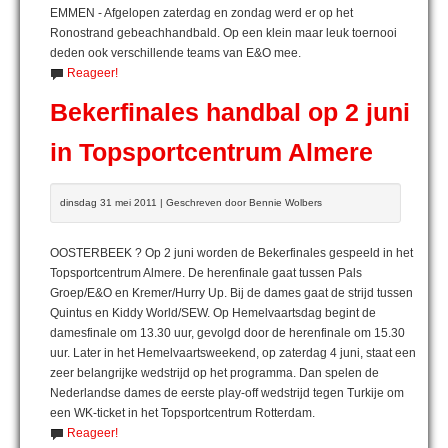
EMMEN - Afgelopen zaterdag en zondag werd er op het
Ronostrand gebeachhandbald. Op een klein maar leuk toernooi
deden ook verschillende teams van E&O mee.
Reageer!
Bekerfinales handbal op 2 juni
in Topsportcentrum Almere
dinsdag 31 mei 2011 | Geschreven door Bennie Wolbers
OOSTERBEEK ? Op 2 juni worden de Bekerfinales gespeeld in het
Topsportcentrum Almere. De herenfinale gaat tussen Pals
Groep/E&O en Kremer/Hurry Up. Bij de dames gaat de strijd tussen
Quintus en Kiddy World/SEW. Op Hemelvaartsdag begint de
damesfinale om 13.30 uur, gevolgd door de herenfinale om 15.30
uur. Later in het Hemelvaartsweekend, op zaterdag 4 juni, staat een
zeer belangrijke wedstrijd op het programma. Dan spelen de
Nederlandse dames de eerste play-off wedstrijd tegen Turkije om
een WK-ticket in het Topsportcentrum Rotterdam.
Reageer!