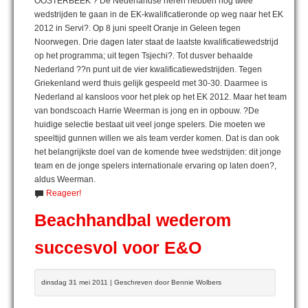
OOSTERBEEK ? De Nederlandse heren hebben nog twee
wedstrijden te gaan in de EK-kwalificatieronde op weg naar het EK
2012 in Servi?. Op 8 juni speelt Oranje in Geleen tegen
Noorwegen. Drie dagen later staat de laatste kwalificatiewedstrijd
op het programma; uit tegen Tsjechi?. Tot dusver behaalde
Nederland ??n punt uit de vier kwalificatiewedstrijden. Tegen
Griekenland werd thuis gelijk gespeeld met 30-30. Daarmee is
Nederland al kansloos voor het plek op het EK 2012. Maar het team
van bondscoach Harrie Weerman is jong en in opbouw. ?De
huidige selectie bestaat uit veel jonge spelers. Die moeten we
speeltijd gunnen willen we als team verder komen. Dat is dan ook
het belangrijkste doel van de komende twee wedstrijden: dit jonge
team en de jonge spelers internationale ervaring op laten doen?,
aldus Weerman.
Reageer!
Beachhandbal wederom
succesvol voor E&O
dinsdag 31 mei 2011 | Geschreven door Bennie Wolbers