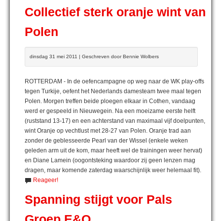
Collectief sterk oranje wint van
Polen
dinsdag 31 mei 2011 | Geschreven door Bennie Wolbers
ROTTERDAM - In de oefencampagne op weg naar de WK play-offs
tegen Turkije, oefent het Nederlands damesteam twee maal tegen
Polen. Morgen treffen beide ploegen elkaar in Cothen, vandaag
werd er gespeeld in Nieuwegein. Na een moeizame eerste helft
(ruststand 13-17) en een achterstand van maximaal vijf doelpunten,
wint Oranje op vechtlust met 28-27 van Polen. Oranje trad aan
zonder de geblesseerde Pearl van der Wissel (enkele weken
geleden arm uit de kom, maar heeft wel de trainingen weer hervat)
en Diane Lamein (oogontsteking waardoor zij geen lenzen mag
dragen, maar komende zaterdag waarschijnlijk weer helemaal fit).
Reageer!
Spanning stijgt voor Pals
Groep E&O...