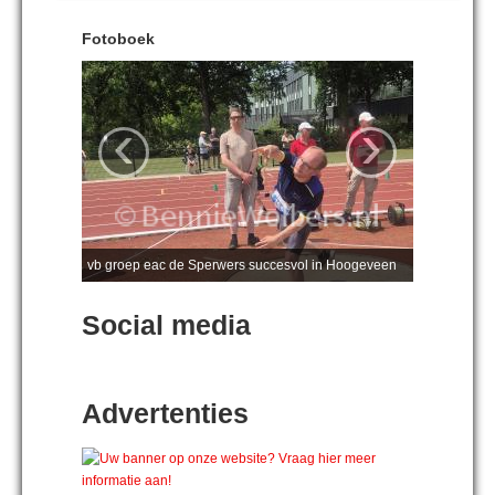
Fotoboek
‹
›
vb groep eac de Sperwers succesvol in Hoogeveen
Social media
Advertenties