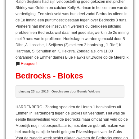
Ralph Seijkens had zijn veldopstelling goed gekozen met pitcher
Shirley van Gelden en catcher Kelly Hartman in het centrum van de
verdediging. Een sterk veld was hun deel zodat Bedrocks alleen in
de 1e inning een punt moest toestaan tegen over Bedrocks 3 runs.
Pioneers had met de inzet van 4 werpers duidelijk een pitching
probleem en Bedrocks wist daar met goed slagwerk in de 2e inning
met 9 runs van te profiteren. Honkslagen werden gemaakt door B.
Dihn, A. Lassche, I. Seijkens (2) met een 2-honkslag , J. Rieff, K.
Hartman, S. Schuitert en K. Hekstra. Zondag a.s. om 11.00
ontvangen de Emmer dames Blue Hawks uit Zwolle op de Meerdijk.
Reageer!
Bedrocks - Blokes
dinsdag 23 apr 2013 | Geschreven door Bennie Wolbers
HARDENBERG - Zondag speelden de Heren-1 honkballers uit
Emmen in Hardenberg tegen de Blokes uit Veendam. Het was de
eerste thuiswedstrijd voor de Bedrocks maar omdat hun veld op de
Meerdijk nog niet bespeelbaar is, mochten ze gebruik maken van
het prachtig nabij de Vecht gelegen Riversidepark van de Cubs.
Voor de tweede week achter elkaar kwamen de Bedrocks vroeg op