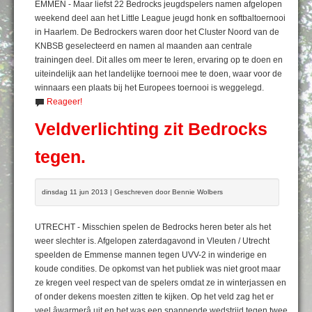
EMMEN - Maar liefst 22 Bedrocks jeugdspelers namen afgelopen
weekend deel aan het Little League jeugd honk en softbaltoernooi
in Haarlem. De Bedrockers waren door het Cluster Noord van de
KNBSB geselecteerd en namen al maanden aan centrale
trainingen deel. Dit alles om meer te leren, ervaring op te doen en
uiteindelijk aan het landelijke toernooi mee te doen, waar voor de
winnaars een plaats bij het Europees toernooi is weggelegd.
Reageer!
Veldverlichting zit Bedrocks
tegen.
dinsdag 11 jun 2013 | Geschreven door Bennie Wolbers
UTRECHT - Misschien spelen de Bedrocks heren beter als het
weer slechter is. Afgelopen zaterdagavond in Vleuten / Utrecht
speelden de Emmense mannen tegen UVV-2 in winderige en
koude condities. De opkomst van het publiek was niet groot maar
ze kregen veel respect van de spelers omdat ze in winterjassen en
of onder dekens moesten zitten te kijken. Op het veld zag het er
veel âwarmerâ uit en het was een spannende wedstrijd tegen twee