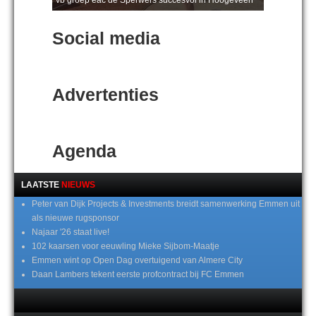
Social media
Advertenties
Agenda
LAATSTE
NIEUWS
Peter van Dijk Projects & Investments breidt samenwerking Emmen uit
als nieuwe rugsponsor
Najaar '26 staat live!
102 kaarsen voor eeuwling Mieke Sijbom-Maatje
Emmen wint op Open Dag overtuigend van Almere City
Daan Lambers tekent eerste profcontract bij FC Emmen