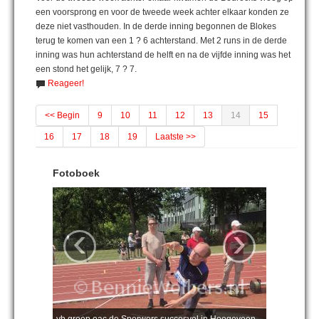
een voorsprong en voor de tweede week achter elkaar konden ze
deze niet vasthouden. In de derde inning begonnen de Blokes
terug te komen van een 1 ? 6 achterstand. Met 2 runs in de derde
inning was hun achterstand de helft en na de vijfde inning was het
een stond het gelijk, 7 ? 7.
Reageer!
<< Begin
9
10
11
12
13
14
15
16
17
18
19
Laatste >>
Fotoboek
‹
›
vb groep eac de Sperwers succesvol in Hoogeveen