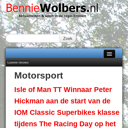
Zoek
Laatste nieuws
Home
Peter van Dijk Projects & Investments breidt samenwerking Emmen uit als
Motorsport
nieuwe rugsponsor
Alle categorieën
Najaar '26 staat live!
102 kaarsen voor eeuwling Mieke Sijbom-Maatje
Over Bennie Wolbers
Isle of Man TT Winnaar Peter
Emmen wint op Open Dag overtuigend van Almere City
Treffer van Quispel bezorgt FC Emmen droomstart
Adverteren
Hickman aan de start van de
ZATERDAG 08 AUG 2026
Contact / Tiplijn
IOM Classic Superbikes klasse
Fotoboek
tijdens The Racing Day op het