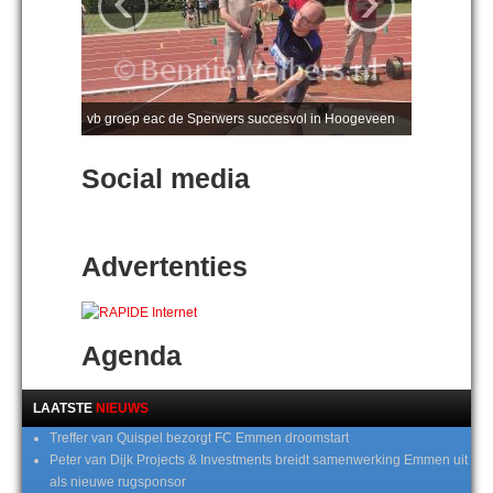
‹
›
vb groep eac de Sperwers succesvol in Hoogeveen
Social media
Advertenties
Agenda
LAATSTE
NIEUWS
Treffer van Quispel bezorgt FC Emmen droomstart
Peter van Dijk Projects & Investments breidt samenwerking Emmen uit
als nieuwe rugsponsor