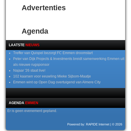
Advertenties
Agenda
LAATSTE
NIEUWS
Treffer van Quispel bezorgt FC Emmen droomstart
Peter van Dijk Projects & Investments breidt samenwerking Emmen uit
als nieuwe rugsponsor
Najaar '26 staat live!
102 kaarsen voor eeuwling Mieke Sijbom-Maatje
Emmen wint op Open Dag overtuigend van Almere City
AGENDA
EMMEN
Er is geen evenement gepland.
Powered by: RAPIDE Internet
| © 2026