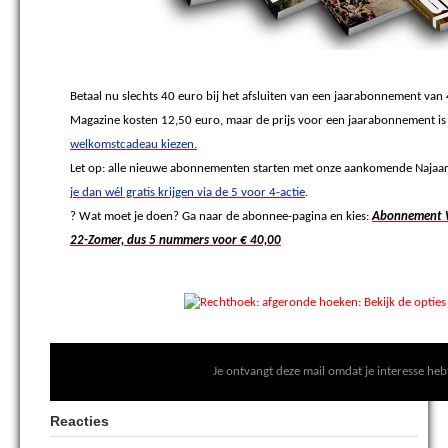
Betaal nu slechts 40 euro bij het afsluiten van een jaarabonnement va
Magazine kosten 12,50 euro, maar de prijs voor een jaarabonnement i
welkomstcadeau kiezen.
Let op: alle nieuwe abonnementen starten met onze aankomende Najaa
je dan wél gratis krijgen via de 5 voor 4-actie
.
?
Wat moet je doen? Ga naar de abonnee-pagina en kies:
Abonnement Wi
22-Zomer, dus 5 nummers voor € 40,00
Je ontvangt deze mail omdat je interesse heb
Reacties