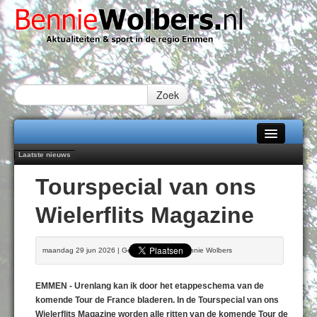
Zoek
Laatste nieuws
Home
Peter van Dijk Projects & Investments breidt samenwerking Emmen uit als
Tourspecial van ons
nieuwe rugsponsor
Alle categorieën
Najaar '26 staat live!
Wielerflits Magazine
102 kaarsen voor eeuwling Mieke Sijbom-Maatje
Over Bennie Wolbers
Emmen wint op Open Dag overtuigend van Almere City
Treffer van Quispel bezorgt FC Emmen droomstart
Adverteren
maandag 29 jun 2026 | Geschreven door Bennie Wolbers
ZATERDAG 08 AUG 2026
Contact / Tiplijn
EMMEN - Urenlang kan ik door het etappeschema van de
Fotoboek
komende Tour de France bladeren. In de Tourspecial van ons
Wielerflits Magazine worden alle ritten van de komende Tour de