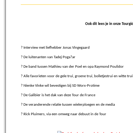
Ook dit lees je in onze Tourgid
?
Interview met liefhebber Jonas Vingegaard
?
De luitenanten van Tadej Poga?ar
?
De band tussen Mathieu van der Poel en opa Raymond Poulidor
?
Alle favorieten voor de gele trui, groene trui, bolletjestrui en witte trui
?
Nienke Vinke wil bevestigen bij SD Worx-Protime
?
De Galibier is het dak van deze Tour de France
?
De veranderende relatie tussen wielerploegen en de media
?
Rick Pluimers, via een omweg naar debuut in de Tour