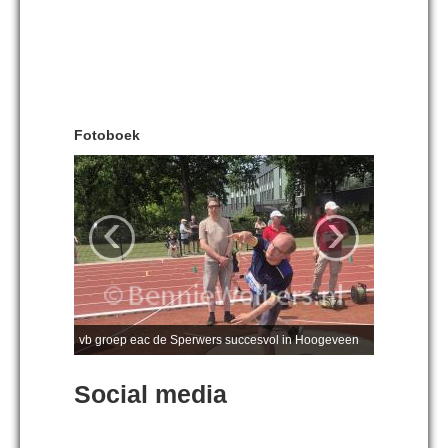
Fotoboek
‹
›
vb groep eac de Sperwers succesvol in Hoogeveen
Social media