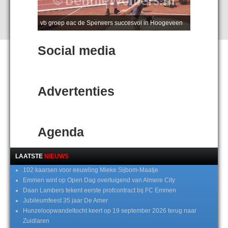
vb groep eac de Sperwers succesvol in Hoogeveen
Social media
Advertenties
Agenda
LAATSTE
NIEUWS
102 kaarsen voor eeuwling Mieke Sijbom-Maatje
Emmen wint op Open Dag overtuigend van Almere City
Daan Lambers tekent eerste profcontract bij FC Emmen
Jubileumfeest 35 jaar De Amer
Hunzeloopwandeltocht keert op 19 september 2026 terug naar
Zuidlaren