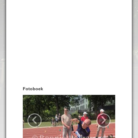
Fotoboek
‹
›