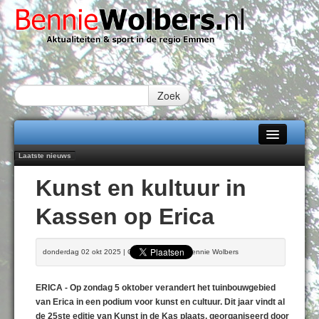
Zoek
Laatste nieuws
Home
Emmen wint op Open Dag overtuigend van Almere City
Daan Lambers tekent eerste profcontract bij FC Emmen
Kunst en kultuur in
Jubileumfeest 35 jaar De Amer
Alle categorieën
Hunzeloopwandeltocht keert op 19 september 2026 terug naar Zuidlaren
Kassen op Erica
102 kaarsen voor eeuwling Mieke Sijbom-Maatje
Over Bennie Wolbers
DONDERDAG 06 AUG 2026
Adverteren
donderdag 02 okt 2025 | Geschreven door Bennie Wolbers
Contact / Tiplijn
ERICA - Op zondag 5 oktober verandert het tuinbouwgebied
Fotoboek
van Erica in een podium voor kunst en cultuur. Dit jaar vindt al
de 25ste editie van Kunst in de Kas plaats, georganiseerd door