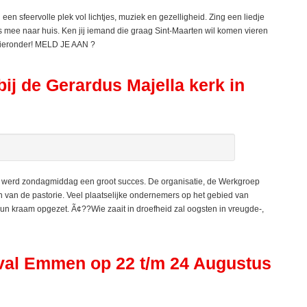
 sfeervolle plek vol lichtjes, muziek en gezelligheid. Zing een liedje
rs mee naar huis. Ken jij iemand die graag Sint-Maarten wil komen vieren
hieronder! MELD JE AAN ?
de Gerardus Majella kerk in
rd zondagmiddag een groot succes. De organisatie, de Werkgroep
n van de pastorie. Veel plaatselijke ondernemers op het gebied van
n kraam opgezet. Ã¢??Wie zaait in droefheid zal oogsten in vreugde-,
tival Emmen op 22 t/m 24 Augustus