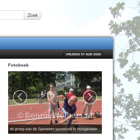
Zoek
VRIJDAG 07 AUG 2026
Fotoboek
‹
›
vb groep eac de Sperwers succesvol in Hoogeveen