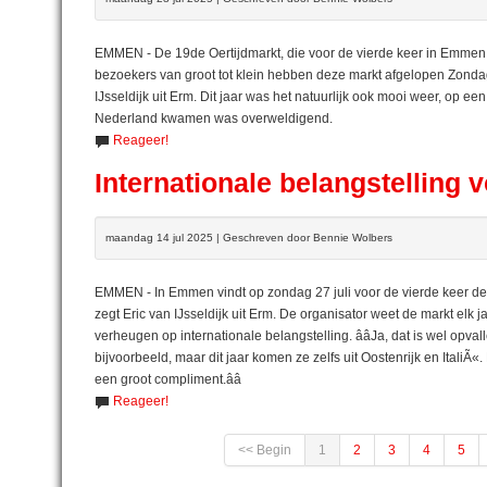
EMMEN - De 19de Oertijdmarkt, die voor de vierde keer in Emmen
bezoekers van groot tot klein hebben deze markt afgelopen Zondag 
IJsseldijk uit Erm. Dit jaar was het natuurlijk ook mooi weer, op ee
Nederland kwamen was overweldigend.
Reageer!
Internationale belangstelling
maandag 14 jul 2025 | Geschreven door Bennie Wolbers
EMMEN - In Emmen vindt op zondag 27 juli voor de vierde keer de Oerti
zegt Eric van IJsseldijk uit Erm. De organisator weet de markt el
verheugen op internationale belangstelling. ââJa, dat is wel op
bijvoorbeeld, maar dit jaar komen ze zelfs uit Oostenrijk en Itali
een groot compliment.ââ
Reageer!
<< Begin
1
2
3
4
5