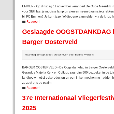
EMMEN - Op dinsdag 11 november verandert De Oude Meerdijk in een
voor SIBI, laat je mooiste lampion zien en neem daarna iets lekke
bij FC Emmen? Je kunt jezelf of diegene aanmelden via de knop 
Reageer!
Geslaagde OOGSTDANKDAG bij 
Barger Oosterveld
maandag 29 sep 2025 | Geschreven door Bennie Wolbers
BARGER OOSTERVELD - De Oogstdankdag in Barger Oosterveld we
Gerardus Majella Kerk en Cultuur, zag ruim 500 bezoeker in de tui
landbouw met streekproducten en een imker met honing hadden hu
zo zegt ons de psalm.
Reageer!
37e Internationaal Vliegerfes
2025