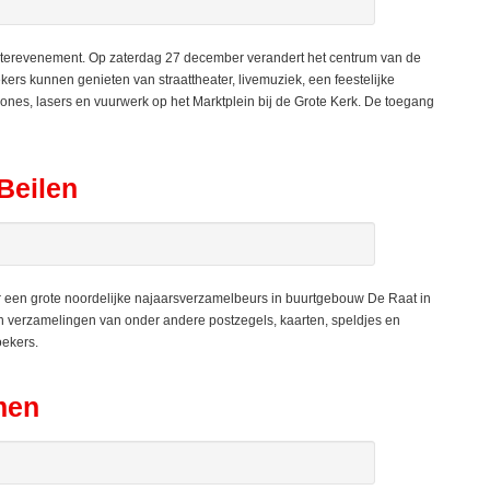
erevenement. Op zaterdag 27 december verandert het centrum van de
ers kunnen genieten van straattheater, livemuziek, een feestelijke
es, lasers en vuurwerk op het Marktplein bij de Grote Kerk. De toegang
Beilen
een grote noordelijke najaarsverzamelbeurs in buurtgebouw De Raat in
un verzamelingen van onder andere postzegels, kaarten, speldjes en
oekers.
men