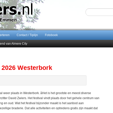
erteren
Contact / Tiplijn
Fotoboek
end van Almere City
ontract bij FC Emmen
 september 2026 terug naar Zuidlaren
Sijbom-Maatje
s 2026 Westerbork
eer plaats in Westerbork. âHet is het grootste en meest diverse
zitter David Zwiers. Het festival vindt plaats door het gehele centrum van
g en oud. Wat het festival bijzonder maakt is het aanbod aan
ellige braderie. Dat alle activiteiten en optredens gratis zijn maakt dat