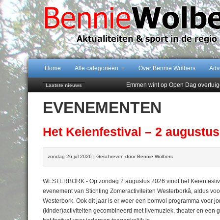
Home
Alle categorieën
Over Bennie Wolbers
Adv
Emmen wint op Open Dag overtuig
Laatste nieuws
Daan Lambers tekent eerste profc
EVENEMENTEN
Jubileumfeest 35 jaar De Amer
Hunzeloopwandeltocht keert op 19
102 kaarsen voor eeuwling Mieke 
Het Keienfestival – 2 augustu
zondag 26 jul 2026 | Geschreven door Bennie Wolbers
WESTERBORK - Op zondag 2 augustus 2026 vindt het Keienfestival w
evenement van Stichting Zomeractiviteiten Westerborkâ, aldus voor
Westerbork. Ook dit jaar is er weer een bomvol programma voor jon
(kinder)activiteiten gecombineerd met livemuziek, theater en een gez