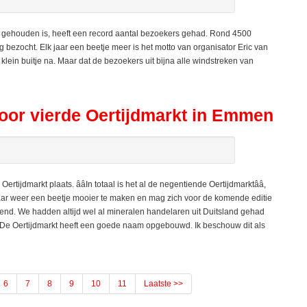
 gehouden is, heeft een record aantal bezoekers gehad. Rond 4500
bezocht. Elk jaar een beetje meer is het motto van organisator Eric van
n klein buitje na. Maar dat de bezoekers uit bijna alle windstreken van
 voor vierde Oertijdmarkt in Emmen
jdmarkt plaats. ââIn totaal is het al de negentiende Oertijdmarktââ,
k jaar weer een beetje mooier te maken en mag zich voor de komende editie
vallend. We hadden altijd wel al mineralen handelaren uit Duitsland gehad
Ã«. De Oertijdmarkt heeft een goede naam opgebouwd. Ik beschouw dit als
6
7
8
9
10
11
Laatste >>