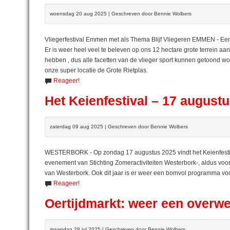
woensdag 20 aug 2025 | Geschreven door Bennie Wolbers
Vliegerfestival Emmen met als Thema Blijf Vliegeren EMMEN - Een b
Er is weer heel veel te beleven op ons 12 hectare grote terrein 
hebben , dus alle facetten van de vlieger sport kunnen getoond wo
onze super locatie de Grote Rietplas.
Reageer!
Het Keienfestival – 17 august
zaterdag 09 aug 2025 | Geschreven door Bennie Wolbers
WESTERBORK - Op zondag 17 augustus 2025 vindt het Keienfestival
evenement van Stichting Zomeractiviteiten Westerbork-, aldus voorz
van Westerbork. Ook dit jaar is er weer een bomvol programma vo
Reageer!
Oertijdmarkt: weer een overw
maandag 28 jul 2025 | Geschreven door Bennie Wolbers