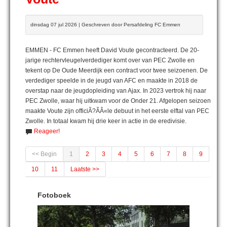
dinsdag 07 jul 2026 | Geschreven door Persafdeling FC Emmen
EMMEN - FC Emmen heeft David Voute gecontracteerd. De 20-
jarige rechtervleugelverdediger komt over van PEC Zwolle en
tekent op De Oude Meerdijk een contract voor twee seizoenen. De
verdediger speelde in de jeugd van AFC en maakte in 2018 de
overstap naar de jeugdopleiding van Ajax. In 2023 vertrok hij naar
PEC Zwolle, waar hij uitkwam voor de Onder 21. Afgelopen seizoen
maakte Voute zijn officiÃ?ÃÂ«le debuut in het eerste elftal van PEC
Zwolle. In totaal kwam hij drie keer in actie in de eredivisie.
Reageer!
<< Begin
1
2
3
4
5
6
7
8
9
10
11
Laatste >>
Fotoboek