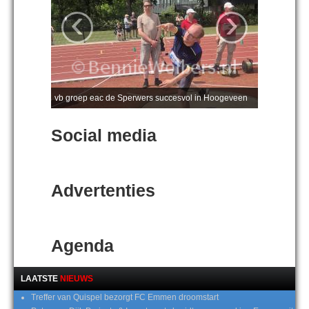
‹
›
vb groep eac de Sperwers succesvol in Hoogeveen
Social media
Advertenties
Agenda
LAATSTE
NIEUWS
Treffer van Quispel bezorgt FC Emmen droomstart