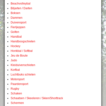
Beachvolleybal
Biljarten / Darten
Boksen
Dammen
Duivensport
Fierljeppen
Golfen
Handbal
Handboogschieten
Hockey
Honkbal / Softbal
Jeu de Boule
Judo
Kleiduivenschieten
Korfbal
Luchtbuks schieten
Motorsport
Paardensport
Rugby
Schaken
Schaatsen / Skeeleren / Skien/Shorttrack
Schermen