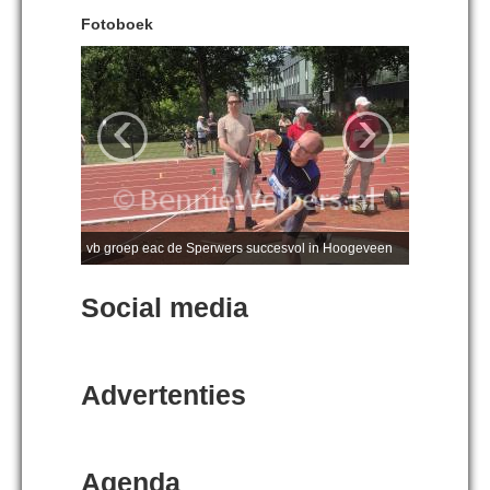
Fotoboek
‹
›
vb groep eac de Sperwers succesvol in Hoogeveen
Social media
Advertenties
Agenda