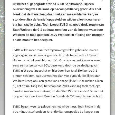
uit bij het al gedegradeerde SGV uit Schildwolde. Bij een
overwinning was de kans op nacompetitie vrij groot. Als snel
bleek dat de thuisploeg daar niet aan mee wilde werken, ze
stonden ultra defensief opgesteld en wilden alleen counteren
via hun snelle spits. Toch kreeg SVBO na goed druk zetten van
Stan Wolbers de 0-1 cadeau, een fout van de keeper waardoor
Wolbers de mee gelopen Davy Wessels in stelling kon brengen
en die maakte het doelpunt.
SVBO wilde meer maar het tegenovergestelde gebeurde, na een
afgeslagen corner was er geen druk op de bal en schoot Tiemo
Harkema de bal goed binnen, 1-1. Op slag van rust kwam er weer
eens een lange bal van SGV, deze werd door de verdediging van
SVBO niet goed ingeschat en hierdoor kon Jord Blokker de 2-1
binnen schieten. Na rust was het plan van SVBO duidelijk en Stan
Wolbers kreeg ook een grote kans om gelijk de 2-2 te maken alleen
hij liet dit na. Lang leek het erop dat SVBO vandaag toch met lege
handen zou komen te staan, tot dat Stan Wolbers in de 67e minuut
na goed voorwerk van Quentin Brands de 2-2 knap binnen schoot.
SVBO begon weer te geloven en het wilde meer. Toch kwam in de
90e minuut SGV eruit en Jord Blokker omspeelde de keeper van