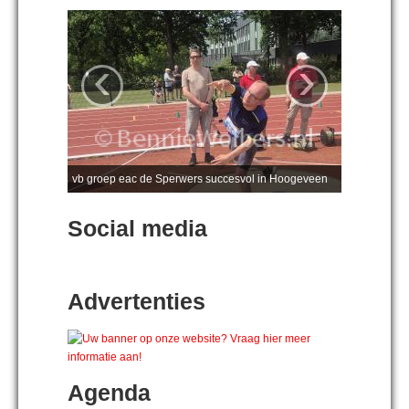
‹
›
vb groep eac de Sperwers succesvol in Hoogeveen
Social media
Advertenties
Agenda